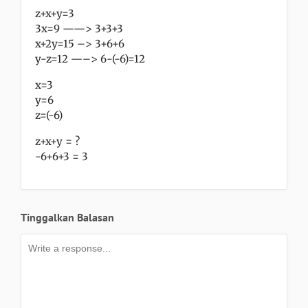
z+x+y=3
3x=9 ——> 3+3+3
x+2y=15 –> 3+6+6
y-z=12 —–> 6-(-6)=12
x=3
y=6
z=(-6)
z+x+y = ?
-6+6+3 = 3
Tinggalkan Balasan