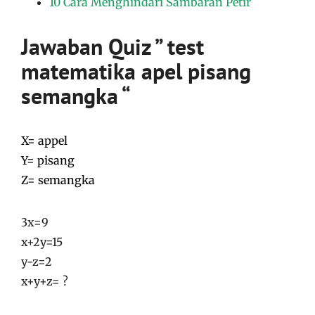
10 Cara Menghindari Sambaran Petir
Jawaban
Quiz ” test
matematika apel pisang
semangka “
X= appel
Y= pisang
Z= semangka
3x=9
x+2y=15
y-z=2
x+y+z= ?