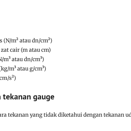
is (N/m² atau dn/cm²)
zat cair (m atau cm)
 (N/m³ atau dn/cm³)
 (kg/m³ atau g/cm³)
 cm/s²)
n tekanan gauge
ara tekanan yang tidak diketahui dengan tekanan u