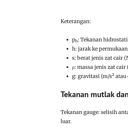
Keterangan:
p
: Tekanan hidrostat
h
h: jarak ke permukaan 
s: berat jenis zat cair
ρ: massa jenis zat cair
g: gravitasi (m/s² atau
Tekanan mutlak da
Tekanan gauge: selisih ant
luar.