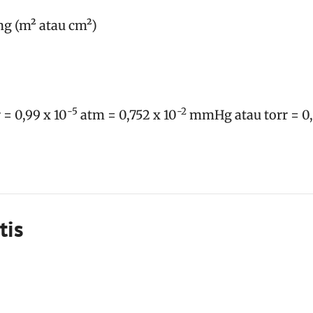
g (m² atau cm²)
-5
-2
 = 0,99 x 10
atm = 0,752 x 10
mmHg atau torr = 0,
tis