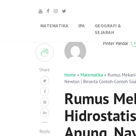
MATEMATIKA
IPA
GEOGRAFI &
SEJARAH
1
Pinter Pandai
Share
Home
»
Matematika
»
Rumus Mekanika
Newton | Beserta Contoh-Contoh Soa
Rumus Mek
Hidrostati
Apung, Nav
Reply