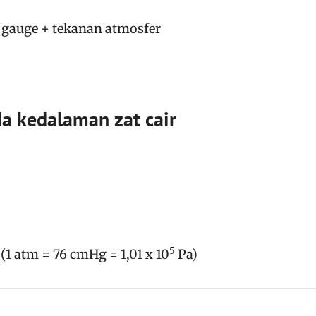
 gauge + tekanan atmosfer
a kedalaman zat cair
5
 (1 atm = 76 cmHg = 1,01 x 10
Pa)