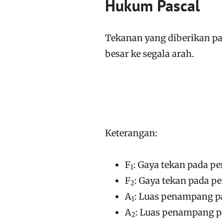
Hukum Pascal
Tekanan yang diberikan pa
besar ke segala arah.
Keterangan:
F
: Gaya tekan pada pe
1
F
: Gaya tekan pada p
2
A
: Luas penampang p
1
A
: Luas penampang p
2