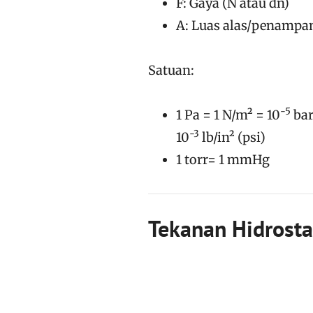
F: Gaya (N atau dn)
A: Luas alas/penampan
Satuan:
-5
1 Pa = 1 N/m² = 10
bar
-3
10
lb/in² (psi)
1 torr= 1 mmHg
Tekanan Hidrosta