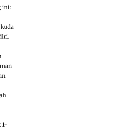
ini:
 kuda
iri.
n
kiman
an
sah
 1-