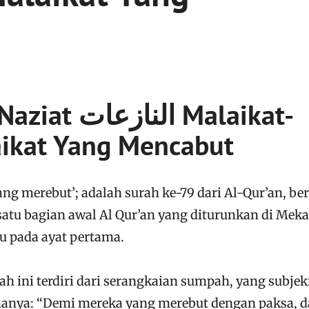
النا Malaikat-
ikat Yang Mencabut
ng merebut’; adalah surah ke-79 dari Al-Qur’an, ber
 satu bagian awal Al Qur’an yang diturunkan di Mek
u pada ayat pertama.
ah ini terdiri dari serangkaian sumpah, yang subje
manya: “Demi mereka yang merebut dengan paksa, 