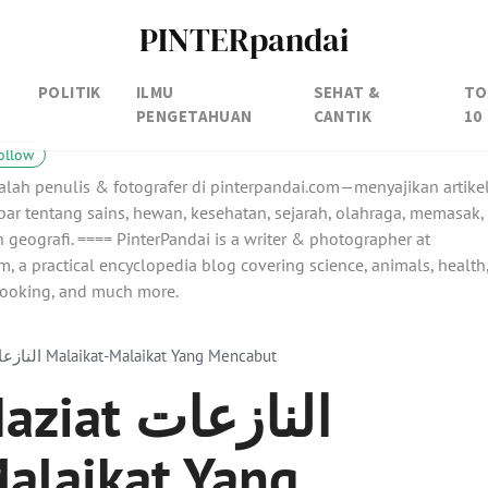
PINTERpandai
POLITIK
ILMU
SEHAT &
TO
PENGETAHUAN
CANTIK
10
ollow
alah penulis & fotografer di pinterpandai.com—menyajikan artike
ar tentang sains, hewan, kesehatan, sejarah, olahraga, memasak,
 geografi. ==== PinterPandai is a writer & photographer at
, a practical encyclopedia blog covering science, animals, health
 cooking, and much more.
Surah An Naziat النازعات Malaikat-Malaikat Yang Mencabut
 النازعات
alaikat Yang