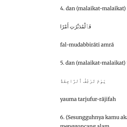
4. dan (malaikat-malaikat
فَٱلْمُدَبِّرَٰتِ أَمْرًا
fal-mudabbirāti amrā
5. dan (malaikat-malaikat)
يَوْمَ تَرْجُفُ ٱلرَّاجِفَةُ
yauma tarjufur-rājifah
6. (Sesungguhnya kamu aka
menggoncang alam,