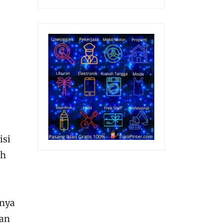
isi
ah
knya
dan