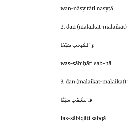
wan-nāsyiṭāti nasyṭā
2. dan (malaikat-malaikat
وَٱلسَّٰبِحَٰتِ سَبْحًا
was-sābiḥāti sab-ḥā
3. dan (malaikat-malaikat) 
فَٱلسَّٰبِقَٰتِ سَبْقًا
fas-sābiqāti sabqā