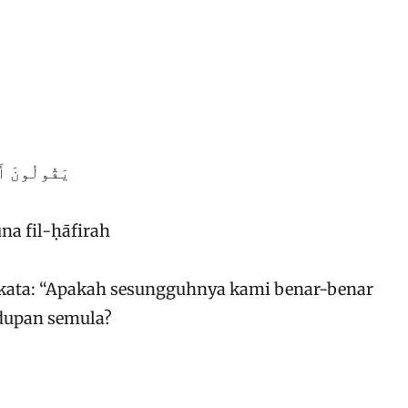
يَقُولُونَ أَ
na fil-ḥāfirah
erkata: “Apakah sesungguhnya kami benar-benar
dupan semula?