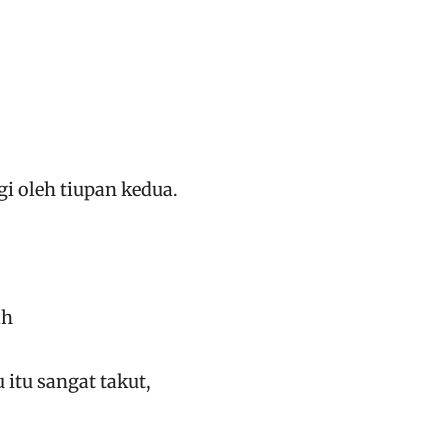
ngi oleh tiupan kedua.
ah
 itu sangat takut,