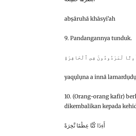
abṣāruhā khāsyi’ah
9. Pandangannya tunduk.
ءِنَّا لَمَرْدُودُونَ فِى ٱلْحَافِرَةِ
yaqụlụna a innā lamardụdụ
10. (Orang-orang kafir) b
dikembalikan kepada kehi
أَءِذَا كُنَّا عِظَٰمًا نَّخِرَةً