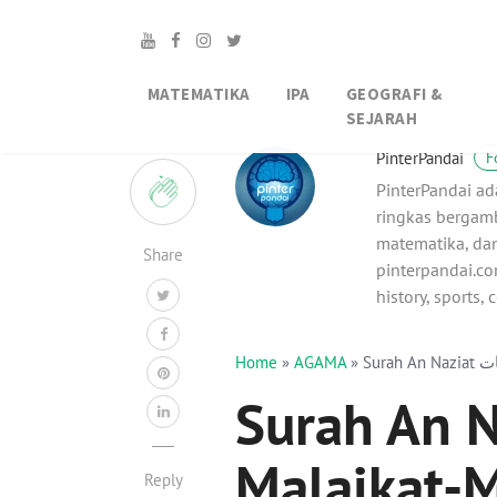
MATEMATIKA
IPA
GEOGRAFI &
SEJARAH
2
PinterPandai
F
PinterPandai ad
ringkas bergamb
matematika, dan
Share
pinterpandai.com
history, sports,
Home
»
AGAMA
»
Surah An Naziat
Malaikat-M
Reply