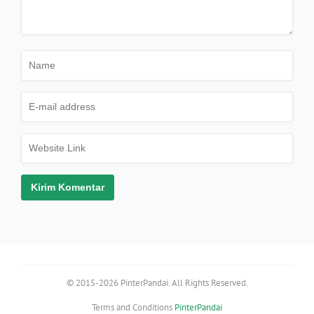
© 2015-2026 PinterPandai. All Rights Reserved.
Terms and Conditions
PinterPandai