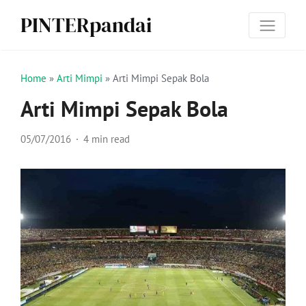
PINTERpandai
Home
»
Arti Mimpi
»
Arti Mimpi Sepak Bola
Arti Mimpi Sepak Bola
05/07/2016
4 min read