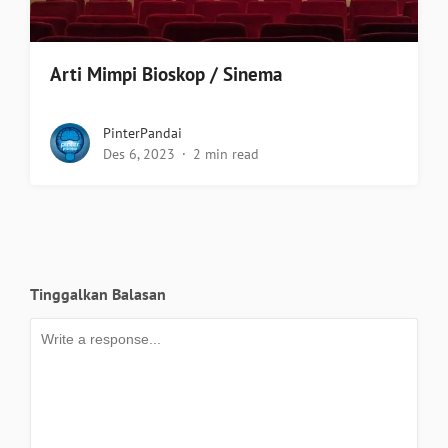
Arti Mimpi Bioskop / Sinema
PinterPandai
Des 6, 2023
2 min read
Tinggalkan Balasan