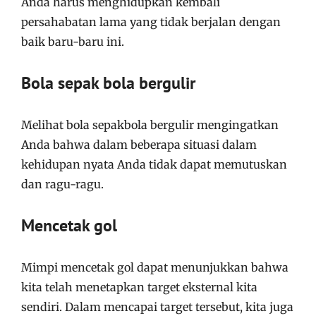
Anda harus menghidupkan kembali
persahabatan lama yang tidak berjalan dengan
baik baru-baru ini.
Bola sepak bola bergulir
Melihat bola sepakbola bergulir mengingatkan
Anda bahwa dalam beberapa situasi dalam
kehidupan nyata Anda tidak dapat memutuskan
dan ragu-ragu.
Mencetak gol
Mimpi mencetak gol dapat menunjukkan bahwa
kita telah menetapkan target eksternal kita
sendiri. Dalam mencapai target tersebut, kita juga