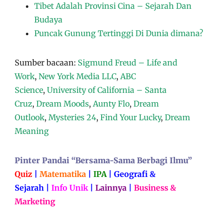
Tibet Adalah Provinsi Cina – Sejarah Dan
Budaya
Puncak Gunung Tertinggi Di Dunia dimana?
Sumber bacaan:
Sigmund Freud – Life and
Work
,
New York Media LLC
,
ABC
Science
,
University of California – Santa
Cruz
,
Dream Moods
,
Aunty Flo
,
Dream
Outlook
,
Mysteries 24
,
Find Your Lucky
,
Dream
Meaning
Pinter Pandai “Bersama-Sama Berbagi Ilmu”
Quiz
|
Matematika
|
IPA
|
Geografi &
Sejarah
|
Info Unik
|
Lainnya
|
Business &
Marketing