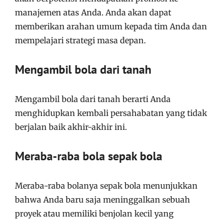
manajemen atas Anda. Anda akan dapat
memberikan arahan umum kepada tim Anda dan
mempelajari strategi masa depan.
Mengambil bola dari tanah
Mengambil bola dari tanah berarti Anda
menghidupkan kembali persahabatan yang tidak
berjalan baik akhir-akhir ini.
Meraba-raba bola sepak bola
Meraba-raba bolanya sepak bola menunjukkan
bahwa Anda baru saja meninggalkan sebuah
proyek atau memiliki benjolan kecil yang