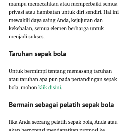
mampu memecahkan atau memperbaiki semua
privasi atau hambatan untuk diri sendiri. Hal ini
mewakili daya saing Anda, kejujuran dan
kekebalan, semua elemen berharga untuk
menjadi sukses.
Taruhan sepak bola
Untuk bermimpi tentang memasang taruhan
atau taruhan apa pun pada pertandingan sepak
bola, mohon
klik disini
.
Bermain sebagai pelatih sepak bola
Jika Anda seorang pelatih sepak bola, Anda atau
akan berpotensi mendapatkan promosi ke