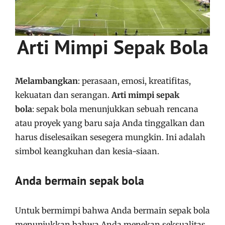
Arti Mimpi Sepak Bola
Melambangkan
: perasaan, emosi, kreatifitas,
kekuatan dan serangan.
Arti mimpi sepak
bola
: sepak bola menunjukkan sebuah rencana
atau proyek yang baru saja Anda tinggalkan dan
harus diselesaikan sesegera mungkin. Ini adalah
simbol keangkuhan dan kesia-siaan.
Anda bermain sepak bola
Untuk bermimpi bahwa Anda bermain sepak bola
menunjukkan bahwa Anda menekan seksualitas