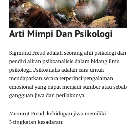
Arti Mimpi Dan Psikologi
Sigmund Freud adalah seorang ahli psikologi dan
pendiri aliran psikoanalisis dalam bidang ilmu
psikologi. Psikoanalis adalah cara untuk
mendapatkan secara terperinci pengalaman
emosional yang dapat menjadi sumber atau sebab
gangguan jiwa dan perilakunya.
Menurut Freud, kehidupan jiwa memiliki
3 tingkatan kesadaran: