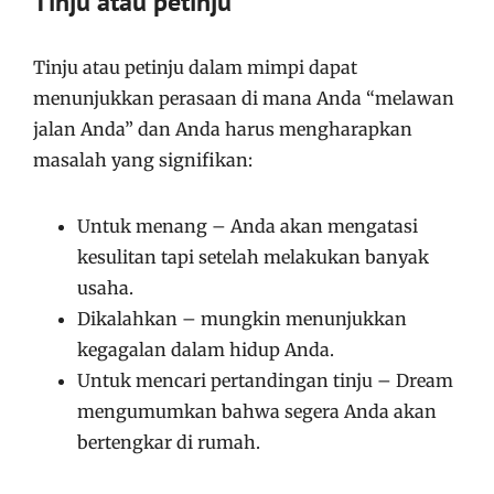
Tinju atau petinju
Tinju atau petinju dalam mimpi dapat
menunjukkan perasaan di mana Anda “melawan
jalan Anda” dan Anda harus mengharapkan
masalah yang signifikan:
Untuk menang – Anda akan mengatasi
kesulitan tapi setelah melakukan banyak
usaha.
Dikalahkan – mungkin menunjukkan
kegagalan dalam hidup Anda.
Untuk mencari pertandingan tinju – Dream
mengumumkan bahwa segera Anda akan
bertengkar di rumah.