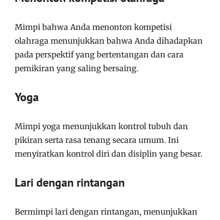
Mimpi bahwa Anda menonton kompetisi
olahraga menunjukkan bahwa Anda dihadapkan
pada perspektif yang bertentangan dan cara
pemikiran yang saling bersaing.
Yoga
Mimpi yoga menunjukkan kontrol tubuh dan
pikiran serta rasa tenang secara umum. Ini
menyiratkan kontrol diri dan disiplin yang besar.
Lari dengan rintangan
Bermimpi lari dengan rintangan, menunjukkan