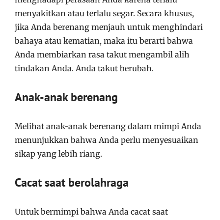
menyakitkan atau terlalu segar. Secara khusus,
jika Anda berenang menjauh untuk menghindari
bahaya atau kematian, maka itu berarti bahwa
Anda membiarkan rasa takut mengambil alih
tindakan Anda. Anda takut berubah.
Anak-anak berenang
Melihat anak-anak berenang dalam mimpi Anda
menunjukkan bahwa Anda perlu menyesuaikan
sikap yang lebih riang.
Cacat saat berolahraga
Untuk bermimpi bahwa Anda cacat saat