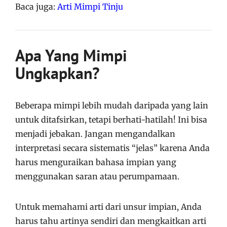
Baca juga:
Arti Mimpi Tinju
Apa Yang Mimpi
Ungkapkan?
Beberapa mimpi lebih mudah daripada yang lain
untuk ditafsirkan, tetapi berhati-hatilah! Ini bisa
menjadi jebakan. Jangan mengandalkan
interpretasi secara sistematis “jelas” karena Anda
harus menguraikan bahasa impian yang
menggunakan saran atau perumpamaan.
Untuk memahami arti dari unsur impian, Anda
harus tahu artinya sendiri dan mengkaitkan arti