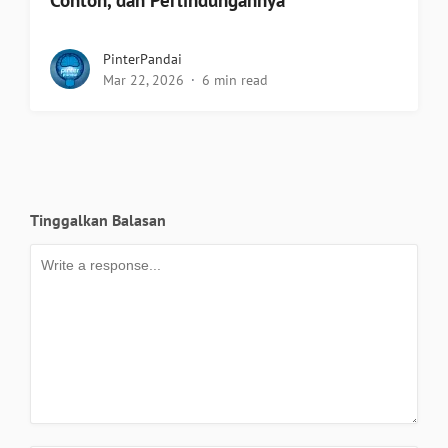
Contoh, dan Perlindungannya
PinterPandai
Mar 22, 2026
6 min read
Tinggalkan Balasan