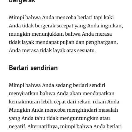
Mimpi bahwa Anda mencoba berlari tapi kaki
Anda tidak bergerak secepat yang Anda inginkan,
mungkin menunjukkan bahwa Anda merasa
tidak layak mendapat pujian dan penghargaan.
Anda merasa tidak layak atas sesuatu.
Berlari sendirian
Mimpi bahwa Anda sedang berlari sendiri
menyiratkan bahwa Anda akan mendapatkan
kemakmuran lebih cepat dari rekan-rekan Anda.
Mungkin Anda mencoba menghindari masalah
yang Anda tahu tidak menguntungkan atau
negatif. Alternatifnya, mimpi bahwa Anda berlari