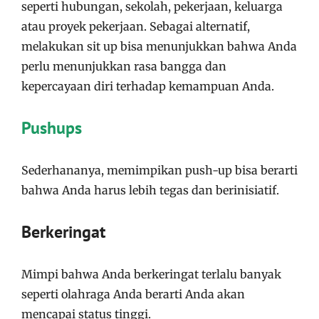
seperti hubungan, sekolah, pekerjaan, keluarga
atau proyek pekerjaan. Sebagai alternatif,
melakukan sit up bisa menunjukkan bahwa Anda
perlu menunjukkan rasa bangga dan
kepercayaan diri terhadap kemampuan Anda.
Pushups
Sederhananya, memimpikan push-up bisa berarti
bahwa Anda harus lebih tegas dan berinisiatif.
Berkeringat
Mimpi bahwa Anda berkeringat terlalu banyak
seperti olahraga Anda berarti Anda akan
mencapai status tinggi.