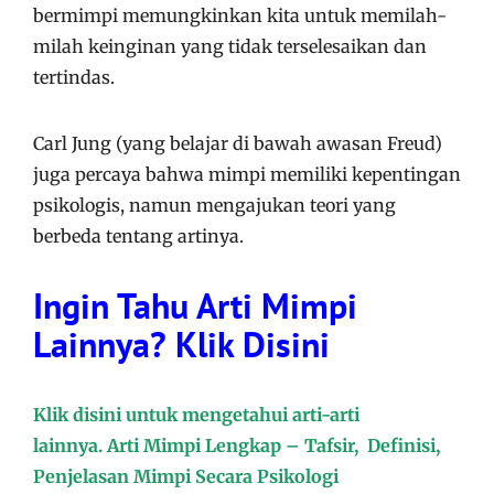
bermimpi memungkinkan kita untuk memilah-
milah keinginan yang tidak terselesaikan dan
tertindas.
Carl Jung (yang belajar di bawah awasan Freud)
juga percaya bahwa mimpi memiliki kepentingan
psikologis, namun mengajukan teori yang
berbeda tentang artinya.
Ingin Tahu Arti Mimpi
Lainnya? Klik Disini
Klik disini untuk mengetahui arti-arti
lainnya. Arti Mimpi Lengkap – Tafsir, Definisi,
Penjelasan Mimpi Secara Psikologi