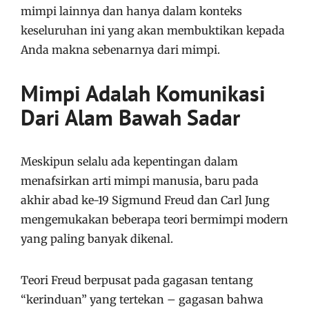
mimpi lainnya dan hanya dalam konteks
keseluruhan ini yang akan membuktikan kepada
Anda makna sebenarnya dari mimpi.
Mimpi Adalah Komunikasi
Dari Alam Bawah Sadar
Meskipun selalu ada kepentingan dalam
menafsirkan arti mimpi manusia, baru pada
akhir abad ke-19 Sigmund Freud dan Carl Jung
mengemukakan beberapa teori bermimpi modern
yang paling banyak dikenal.
Teori Freud berpusat pada gagasan tentang
“kerinduan” yang tertekan – gagasan bahwa