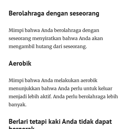
Berolahraga dengan seseorang
Mimpi bahwa Anda berolahraga dengan
seseorang menyiratkan bahwa Anda akan
mengambil hutang dari seseorang.
Aerobik
Mimpi bahwa Anda melakukan aerobik
menunjukkan bahwa Anda perlu untuk keluar
menjadi lebih aktif. Anda perlu berolahraga lebih
banyak.
Berlari tetapi kaki Anda tidak dapat
bergerak