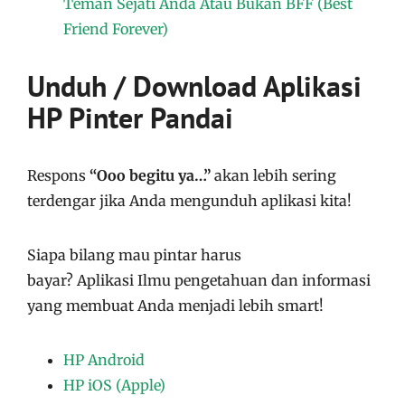
Teman Sejati Anda Atau Bukan BFF (Best
Friend Forever)
Unduh / Download Aplikasi
HP Pinter Pandai
Respons
“Ooo begitu ya…”
akan lebih sering
terdengar jika Anda mengunduh aplikasi kita!
Siapa bilang mau pintar harus
bayar?
Aplikasi
Ilmu pengetahuan dan informasi
yang membuat Anda menjadi lebih smart!
HP Android
HP iOS (Apple)