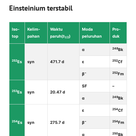
Einstei­nium terstabil
Iso­
Kelim­
Waktu
Moda
Pro­
top
pahan
paruh(
t
)
peluruhan
duk
1/2
248
α
Bk
252
252
Es
syn
471.7 d
ε
Cf
−
252
β
Fm
SF
–
253
Es
syn
20.47 d
249
α
Bk
254
ε
Cf
254
−
254
Es
syn
275.7 d
β
Fm
250
α
Bk