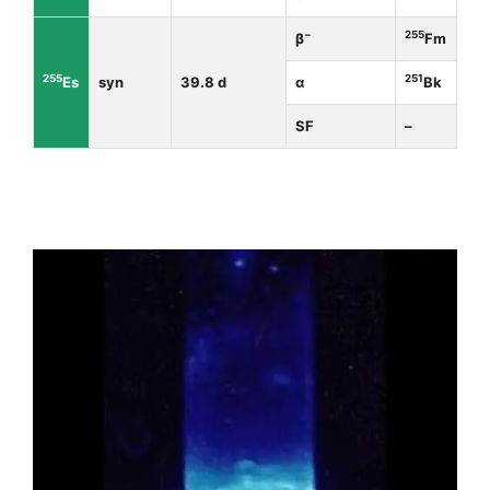
−
255
β
Fm
255
251
Es
syn
39.8 d
α
Bk
SF
–