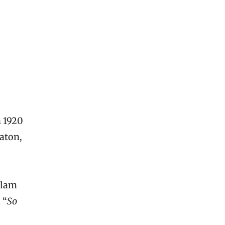
n 1920
aton,
alam
 “
So