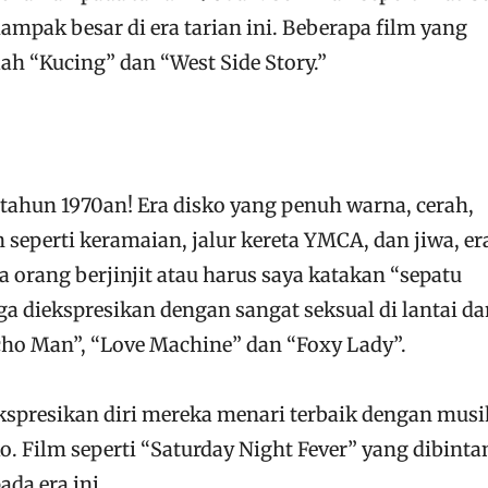
ampak besar di era tarian ini. Beberapa film yang
lah “Kucing” dan “West Side Story.”
, tahun 1970an! Era disko yang penuh warna, cerah,
 seperti keramaian, jalur kereta YMCA, dan jiwa, er
orang berjinjit atau harus saya katakan “sepatu
ga diekspresikan dengan sangat seksual di lantai d
acho Man”, “Love Machine” dan “Foxy Lady”.
spresikan diri mereka menari terbaik dengan musi
o. Film seperti “Saturday Night Fever” yang dibinta
da era ini.