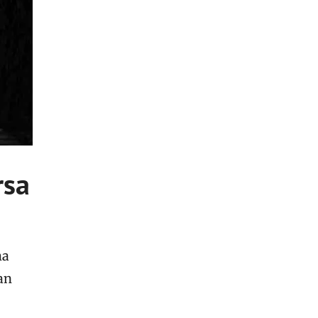
rsa
ma
an