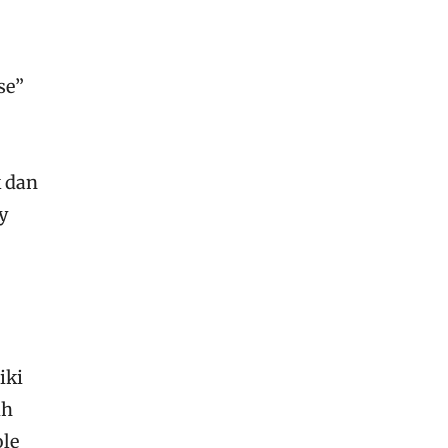
se”
k dan
y
iki
ih
ole