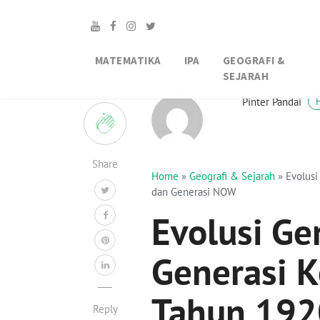
MATEMATIKA
IPA
GEOGRAFI &
SEJARAH
1
Pinter Pandai
Share
Home
»
Geografi & Sejarah
»
Evolusi
dan Generasi NOW
Evolusi Ge
Generasi K
Tahun 192
Reply