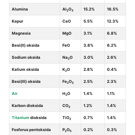
Alumina
Al
O
15.2%
16.5%
2
3
Kapur
CaO
5.5%
12.3%
Magnesia
MgO
3.1%
6.8%
Besi(II) oksida
FeO
3.8%
6.2%
Sodium oksida
Na
O
3.0%
2.6%
2
Kalium oksida
K
O
2.8%
0.4%
2
Besi(III) oksida
Fe
O
2.5%
2.3%
2
3
Air
H
O
1.4%
1.1%
2
Karbon dioksida
CO
1.2%
1.4%
2
Titanium
dioksida
TiO
0.7%
1.4%
2
Fosforus pentoksida
P
O
0.2%
0.3%
2
5