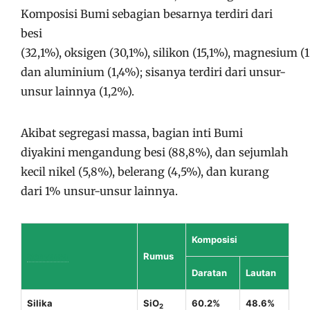
Komposisi Bumi sebagian besarnya terdiri dari
besi
(32,1%), oksigen (30,1%), silikon (15,1%), magnesium (1
dan aluminium (1,4%); sisanya terdiri dari unsur-
unsur lainnya (1,2%).
Akibat segregasi massa, bagian inti Bumi
diyakini mengandung besi (88,8%), dan sejumlah
kecil nikel (5,8%), belerang (4,5%), dan kurang
dari 1% unsur-unsur lainnya.
Komposisi
Senyawa
Rumus
Daratan
Lautan
Silika
SiO
60.2%
48.6%
2