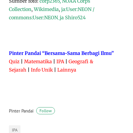
Sumber foto:
corp2365, NOAA Corps
Collection
,
Wikimedia
,
ja:User:NEON /
commons:User:NEON_ja
Shiro524
Pinter Pandai “Bersama-Sama Berbagi Ilmu”
Quiz
|
Matematika
|
IPA
|
Geografi &
Sejarah
|
Info Unik
|
Lainnya
Pinter Pandai
Follow
IPA