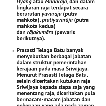
Hyang
atau
Maharaja
, dan dalam
lingkaran raja terdapat secara
berurutan
yuvarāja
(putra
mahkota),
pratiyuvarāja
(putra
mahkota kedua)
dan
rājakumāra
(pewaris
berikutnya).
Prasasti Telaga Batu banyak
menyebutkan berbagai jabatan
dalam struktur pemerintahan
kerajaan pada masa Sriwijaya.
Menurut Prasasti Telaga Batu,
selain diceritakan kutukan raja
Sriwijaya kepada siapa saja yang
menentang raja, diceritakan pula
bermacam-macam jabatan dan
pekerjaan yang ada pada zaman