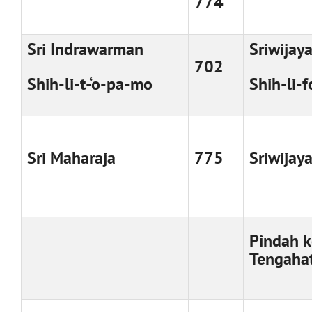
774
Sri Indrawarman
Sriwijay
702
Shih-li-t-‘o-pa-mo
Shih-li-f
Sri Maharaja
775
Sriwijay
Pindah k
Tengahat