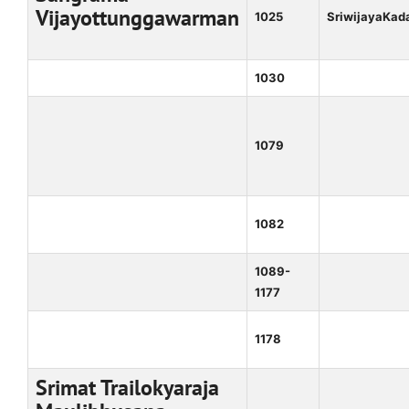
Vijayottunggawarman
1025
SriwijayaKad
1030
1079
1082
1089-
1177
1178
Srimat Trailokyaraja