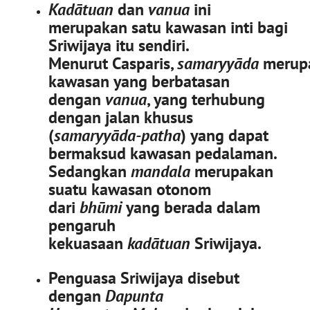
Kadātuan
dan
vanua
ini
merupakan satu kawasan inti bagi
Sriwijaya itu sendiri.
Menurut Casparis,
samaryyāda
merup
kawasan yang berbatasan
dengan
vanua
, yang terhubung
dengan jalan khusus
(
samaryyāda-patha
) yang dapat
bermaksud kawasan pedalaman.
Sedangkan
mandala
merupakan
suatu kawasan otonom
dari
bhūmi
yang berada dalam
pengaruh
kekuasaan
kadātuan
Sriwijaya.
Penguasa Sriwijaya disebut
dengan
Dapunta