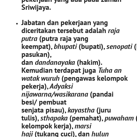
Sriwijaya.
Jabatan dan pekerjaan yang
diceritakan tersebut adalah
raja
putra
(putra raja yang
keempat),
bhupati
(bupati),
senopati
(
pasukan),
dan
dandanayaka
(hakim).
Kemudian terdapat juga
Tuha an
watak wuruh
(pengawas kelompok
pekerja),
Adyaksi
nijawarna/wasikarana
(pandai
besi/ pembuat
senjata pisau),
kayastha
(juru
tulis),
sthapaka
(pemahat),
puwaham
kelompok kerja),
marsi
haji
(tukang cuci), dan
hulun