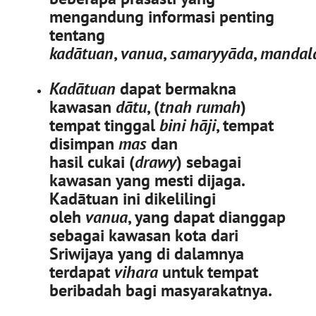
mengandung informasi penting
tentang
kadātuan
,
vanua
,
samaryyāda
,
mandal
Kadātuan
dapat bermakna
kawasan
dātu
, (
tnah rumah
)
tempat tinggal
bini hāji
, tempat
disimpan
mas
dan
hasil cukai (
drawy
) sebagai
kawasan yang mesti dijaga.
Kadātuan ini dikelilingi
oleh
vanua
, yang dapat dianggap
sebagai kawasan kota dari
Sriwijaya yang di dalamnya
terdapat
vihara
untuk tempat
beribadah bagi masyarakatnya.