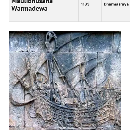
Maulibhusana
1183
Dharmasraya
Warmadewa