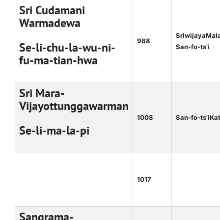
Sri Cudamani
Warmadewa
SriwijayaMal
988
Se-li-chu-la-wu-ni-
San-fo-ts’i
fu-ma-tian-hwa
Sri Mara-
Vijayottunggawarman
1008
San-fo-ts’iKa
Se-li-ma-la-pi
1017
Sangrama-