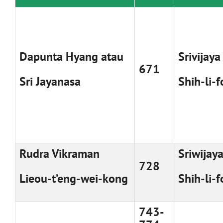
Dapunta Hyang atau
Srivijaya
671
Sri Jayanasa
Shih-li-f
Rudra Vikraman
Sriwijay
728
Lieou-t’eng-wei-kong
Shih-li-f
743-