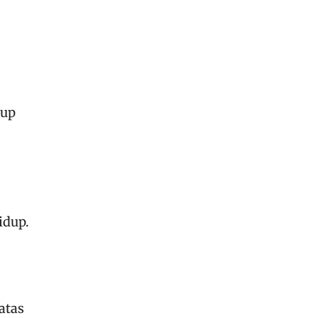
dup
idup.
atas