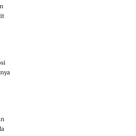
an
it
si
nnya
an
da