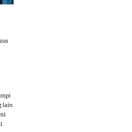
kus
impi
 lain
mi
i