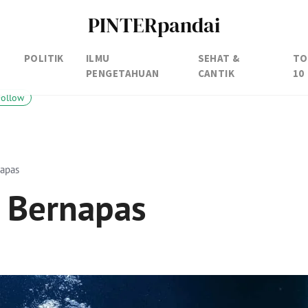
PINTERpandai
POLITIK
ILMU
SEHAT &
TO
PENGETAHUAN
CANTIK
10
Follow
napas
i Bernapas