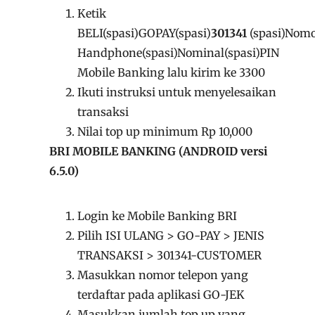
Ketik
BELI(spasi)GOPAY(spasi)
301341
(spasi)Nom
Handphone(spasi)Nominal(spasi)PIN
Mobile Banking lalu kirim ke 3300
Ikuti instruksi untuk menyelesaikan
transaksi
Nilai top up minimum Rp 10,000
BRI MOBILE BANKING (ANDROID versi
6.5.0)
Login ke Mobile Banking BRI
Pilih ISI ULANG > GO-PAY > JENIS
TRANSAKSI > 301341-CUSTOMER
Masukkan nomor telepon yang
terdaftar pada aplikasi GO-JEK
Masukkan jumlah top up yang