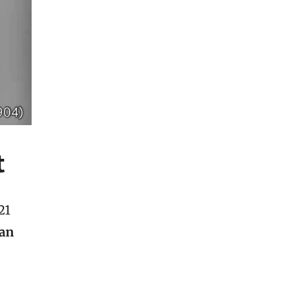
t
21
tan