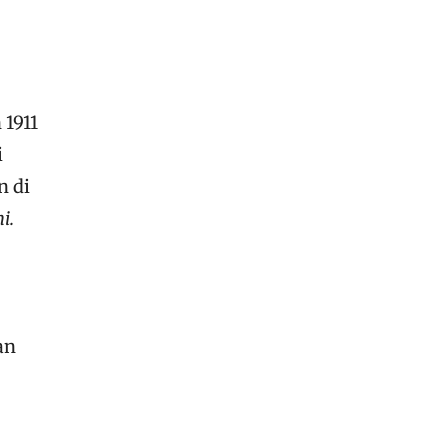
 1911
i
n di
i.
an