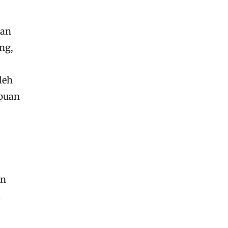
san
ng,
leh
mpuan
an
a