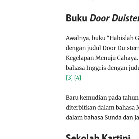
Buku
Door Duister
Awalnya, buku “Habislah Ge
dengan judul Door Duistern
Kegelapan Menuju Cahaya
bahasa Inggris dengan jud
[3]
[4]
Baru kemudian pada tahun 
diterbitkan dalam bahasa M
dalam bahasa Sunda dan J
Sekolah Kartini