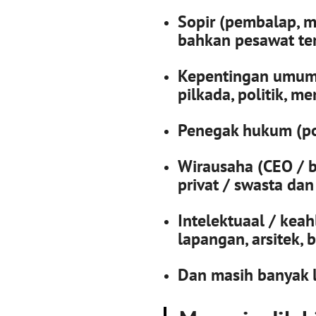
Sopir (pembalap, mo
bahkan pesawat ter
Kepentingan umum 
pilkada, politik, me
Penegak hukum (poli
Wirausaha (CEO / b
privat / swasta da
Intelektuaal / keah
lapangan, arsitek, bi
Dan masih banyak 