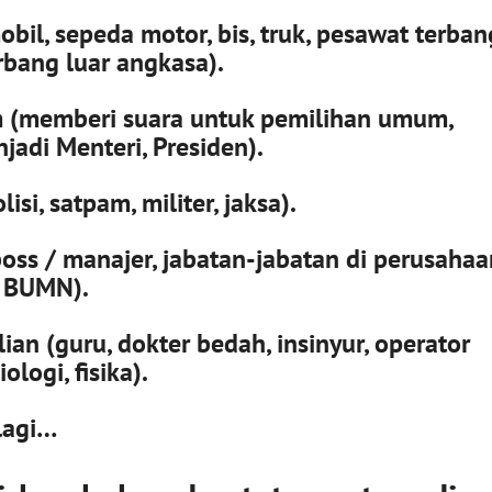
bil, sepeda motor, bis, truk, pesawat terban
bang luar angkasa).
(memberi suara untuk pemilihan umum,
njadi Menteri, Presiden).
si, satpam, militer, jaksa).
oss / manajer, jabatan-jabatan di perusahaa
n BUMN).
lian (guru, dokter bedah, insinyur, operator
ologi, fisika).
lagi…