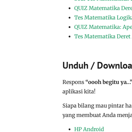
QUIZ Matematika Deret A
Tes Matematika Logika A
QUIZ Matematika: Ape
Tes Matematika Deret A
Unduh / Download
Respons
“oooh begitu ya…
aplikasi kita!
Siapa bilang mau pintar h
yang membuat Anda menjad
HP Android