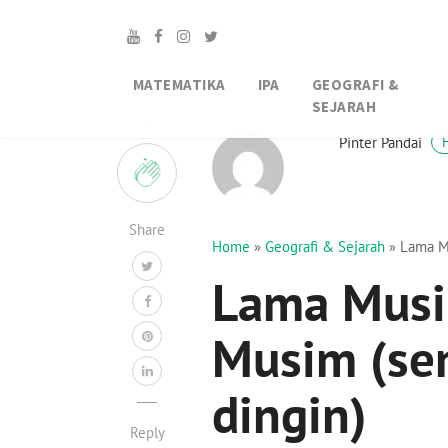
MATEMATIKA
IPA
GEOGRAFI &
SEJARAH
0
Pinter Pandai
Share
Home
»
Geografi & Sejarah
»
Lama Mu
Lama Musi
Musim (sem
dingin)
Reply