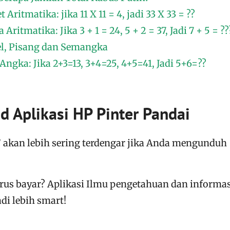
ritmatika: jika 11 X 11 = 4, jadi 33 X 33 = ??
ritmatika: Jika 3 + 1 = 24, 5 + 2 = 37, Jadi 7 + 5 = ??
l, Pisang dan Semangka
ngka: Jika 2+3=13, 3+4=25, 4+5=41, Jadi 5+6=??
 Aplikasi HP Pinter Pandai
”
akan lebih sering terdengar jika Anda mengunduh
arus bayar?
Aplikasi
Ilmu pengetahuan dan informas
i lebih smart!