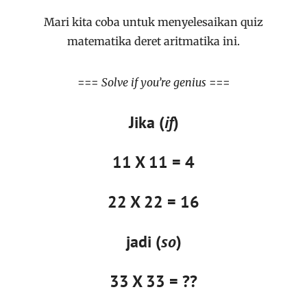
Mari kita coba untuk menyelesaikan quiz
matematika deret aritmatika ini.
===
Solve if you’re genius
===
Jika (
if
)
11 X 11 = 4
22 X 22 = 16
jadi (
so
)
33 X 33 = ??