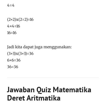
4=4
(2+2)x(2=2)=16
4×4=16
16=16
Jadi kita dapat juga menggunakan:
(3+3)x(3+3)=36
6×6=36
36=36
Jawaban Quiz Matematika
Deret Aritmatika