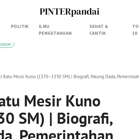
PINTERpandai
POLITIK
ILMU
SEHAT &
TO
PENGETAHUAN
CANTIK
10
Follow
ti Ratu Mesir Kuno (1370–1330 SM) | Biografi, Patung Dada, Pemerintah
Ratu Mesir Kuno
 SM) | Biografi,
a, Pemerintahan,