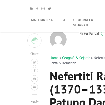
MATEMATIKA
IPA
GEOGRAFI &
SEJARAH
2
Pinter Pandai
Share
Home
»
Geografi & Sejarah
»
Neferti
Fakta & Kematian
Nefertiti 
(1370–1330
Patung Dad
Reply