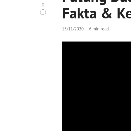
0
Fakta & K
15/11/2020
6 min read