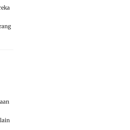
reka
rang
maan
lain