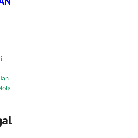
SAN
i
,
alah
lola
gal