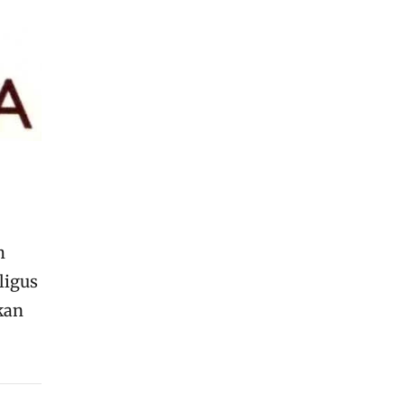
m
ligus
kan