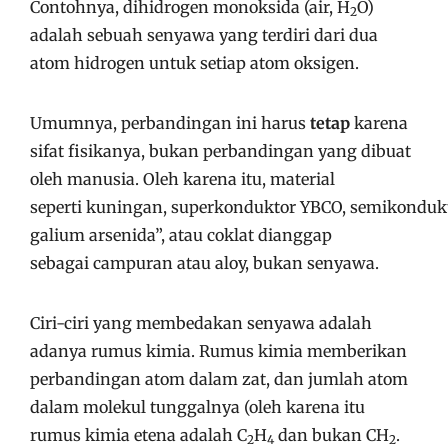
Contohnya, dihidrogen monoksida (air, H
O)
2
adalah sebuah senyawa yang terdiri dari dua
atom hidrogen untuk setiap atom oksigen.
Umumnya, perbandingan ini harus
tetap
karena
sifat fisikanya, bukan perbandingan yang dibuat
oleh manusia. Oleh karena itu, material
seperti kuningan, superkonduktor YBCO, semikondu
galium arsenida”, atau coklat dianggap
sebagai campuran atau aloy, bukan senyawa.
Ciri-ciri yang membedakan senyawa adalah
adanya rumus kimia. Rumus kimia memberikan
perbandingan atom dalam zat, dan jumlah atom
dalam molekul tunggalnya (oleh karena itu
rumus kimia etena adalah C
H
dan bukan CH
.
2
4
2