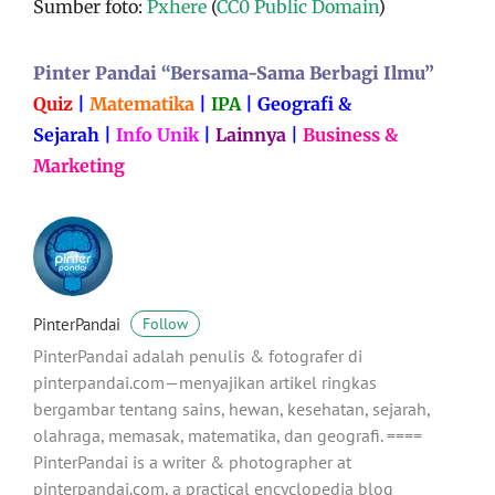
Sumber foto:
Pxhere
(
CC0 Public Domain
)
Pinter Pandai “Bersama-Sama Berbagi Ilmu”
Quiz
|
Matematika
|
IPA
|
Geografi &
Sejarah
|
Info Unik
|
Lainnya
|
Business &
Marketing
PinterPandai
Follow
PinterPandai adalah penulis & fotografer di
pinterpandai.com—menyajikan artikel ringkas
bergambar tentang sains, hewan, kesehatan, sejarah,
olahraga, memasak, matematika, dan geografi. ====
PinterPandai is a writer & photographer at
pinterpandai.com, a practical encyclopedia blog