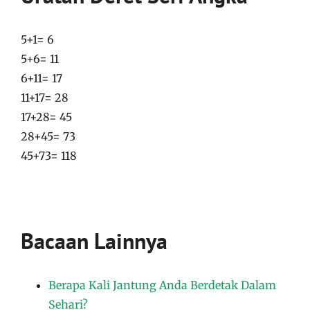
5+1= 6
5+6= 11
6+11= 17
11+17= 28
17+28= 45
28+45= 73
45+73= 118
Bacaan Lainnya
Berapa Kali Jantung Anda Berdetak Dalam
Sehari?