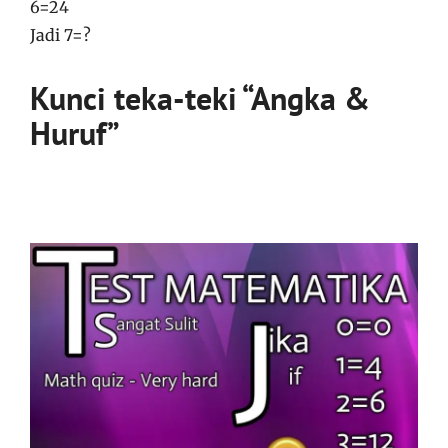
6=24
Jadi 7=?
Kunci teka-teki “Angka &
Huruf”