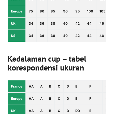
Europe
75
80
85
90
95
100
105
1
UK
34
36
38
40
42
44
46
4
US
34
36
38
40
42
44
46
4
Kedalaman cup – tabel
korespondensi ukuran
France
AA
A
B
C
D
E
F
G
Europe
AA
A
B
C
D
E
F
G
UK
AA
A
B
C
D
DD
E
F