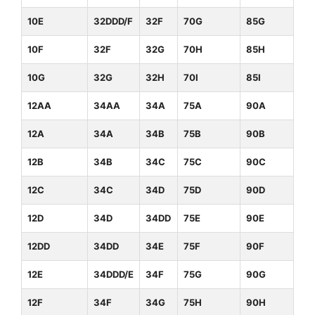
10E
32DDD/F
32F
70G
85G
10F
32F
32G
70H
85H
10G
32G
32H
70I
85I
12AA
34AA
34A
75A
90A
12A
34A
34B
75B
90B
12B
34B
34C
75C
90C
12C
34C
34D
75D
90D
12D
34D
34DD
75E
90E
12DD
34DD
34E
75F
90F
12E
34DDD/E
34F
75G
90G
12F
34F
34G
75H
90H