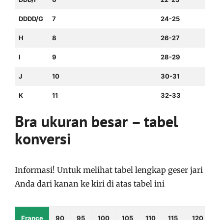
DDDD/G
7
24-25
H
8
26-27
I
9
28-29
J
10
30-31
K
11
32-33
Bra ukuran besar – tabel
konversi
Informasi! Untuk melihat tabel lengkap geser jari
Anda dari kanan ke kiri di atas tabel ini
France
90
95
100
105
110
115
120
1