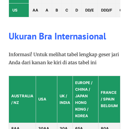
US
AA
A
B
C
D
DD/E
DDD/F
G
Ukuran Bra Internasional
Informasi! Untuk melihat tabel lengkap geser jari
Anda dari kanan ke kiri di atas tabel ini
EUROPE /
CHINA /
FRANCE
AUSTRALIA
UK /
JAPAN
USA
/ SPAIN
/ NZ
INDIA
HONG
BELGIUM
KONG /
KOREA
8AA
30AA
30A
65A
80A