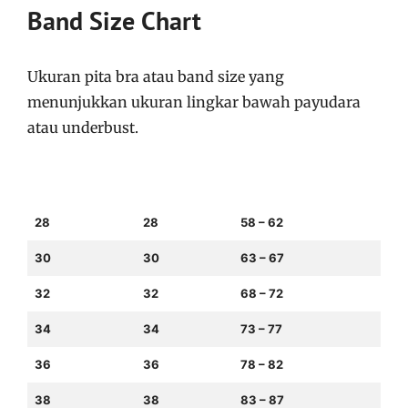
Band Size Chart
Ukuran pita bra atau band size yang
menunjukkan ukuran lingkar bawah payudara
atau underbust.
US Band Size
Inches (in.)
Centimeters (cm.)
28
28
58 – 62
30
30
63 – 67
32
32
68 – 72
34
34
73 – 77
36
36
78 – 82
38
38
83 – 87