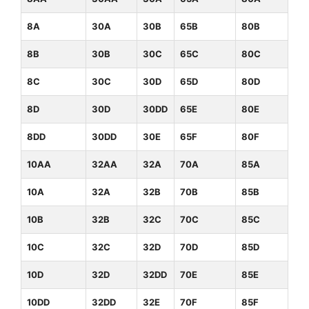
8A
30A
30B
65B
80B
8B
30B
30C
65C
80C
8C
30C
30D
65D
80D
8D
30D
30DD
65E
80E
8DD
30DD
30E
65F
80F
10AA
32AA
32A
70A
85A
10A
32A
32B
70B
85B
10B
32B
32C
70C
85C
10C
32C
32D
70D
85D
10D
32D
32DD
70E
85E
10DD
32DD
32E
70F
85F