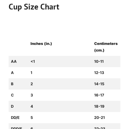
Cup Size Chart
US Cup
Difference Between Bust Size
Size
and Band Size
Inches (in.)
Centimeters
(cm.)
AA
<1
10-11
A
1
12-13
B
2
14-15
C
3
16-17
D
4
18-19
DD/E
5
20-21
DDD/F
6
22-23