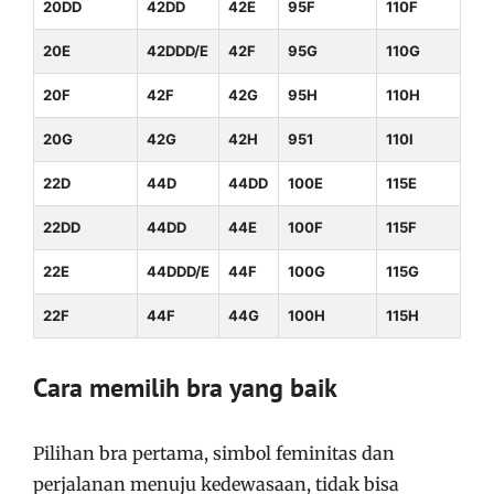
20DD
42DD
42E
95F
110F
20E
42DDD/E
42F
95G
110G
20F
42F
42G
95H
110H
20G
42G
42H
951
110I
22D
44D
44DD
100E
115E
22DD
44DD
44E
100F
115F
22E
44DDD/E
44F
100G
115G
22F
44F
44G
100H
115H
Cara memilih bra yang baik
Pilihan bra pertama, simbol feminitas dan
perjalanan menuju kedewasaan, tidak bisa