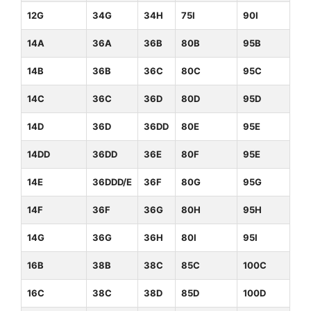
12G
34G
34H
75I
90I
14A
36A
36B
80B
95B
14B
36B
36C
80C
95C
14C
36C
36D
80D
95D
14D
36D
36DD
80E
95E
14DD
36DD
36E
80F
95E
14E
36DDD/E
36F
80G
95G
14F
36F
36G
80H
95H
14G
36G
36H
80I
95I
16B
38B
38C
85C
100C
16C
38C
38D
85D
100D