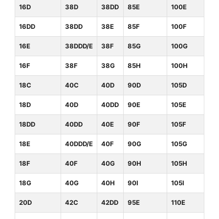
16D
38D
38DD
85E
100E
16DD
38DD
38E
85F
100F
16E
38DDD/E
38F
85G
100G
16F
38F
38G
85H
100H
18C
40C
40D
90D
105D
18D
40D
40DD
90E
105E
18DD
40DD
40E
90F
105F
18E
40DDD/E
40F
90G
105G
18F
40F
40G
90H
105H
18G
40G
40H
90I
105I
20D
42C
42DD
95E
110E