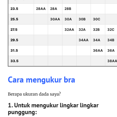
23.5
28AA
28A
28B
25.5
30AA
30A
30B
30C
27.5
32AA
32A
32B
32C
29.5
34AA
34A
34B
31.5
36AA
36A
33.5
38A
Cara mengukur bra
Berapa ukuran dada saya?
1. Untuk mengukur lingkar lingkar
punggung: