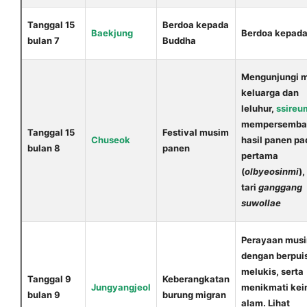
Tanggal 15
Berdoa kepada
Baekjung
Berdoa kepad
bulan 7
Buddha
Mengunjungi 
keluarga dan
leluhur,
ssireu
mempersemba
Tanggal 15
Festival musim
Chuseok
hasil panen pa
bulan 8
panen
pertama
(
olbyeosinmi
),
tari
ganggang
suwollae
Perayaan musi
dengan berpuis
melukis, serta
Tanggal 9
Keberangkatan
Jungyangjeol
menikmati kei
bulan 9
burung migran
alam. Lihat