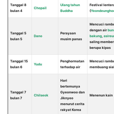
Tanggal 8
Ulang tahun
Festival lenter
Chopail
bulan 4
Buddha
(
Yeondeungho
Mencuci ramb
dengan air
bun
Tanggal 5
Perayaan
Dano
bakung
,
ssire
bulan 5
musim panas
saling member
berupa kipas
Tanggal 15
Penghormatan
Mencuci rambu
Yudu
bulan 6
terhadap air
membuang sia
Hari
bertemunya
Tanggal 7
Gyeonwoo dan
Chilseok
Menenun kain
bulan 7
Jiknyeo
menurut cerita
rakyat Korea