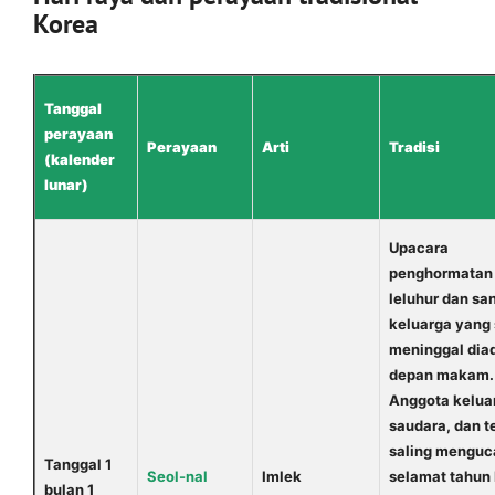
Korea
Tanggal
perayaan
Perayaan
Arti
Tradisi
(kalender
lunar)
Upacara
penghormatan 
leluhur dan sa
keluarga yang
meninggal dia
depan makam.
Anggota kelua
saudara, dan t
saling mengu
Tanggal 1
Seol-nal
Imlek
selamat tahun 
bulan 1