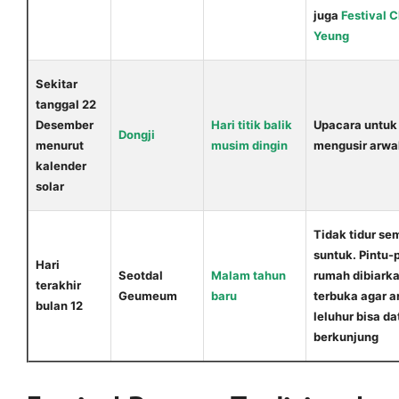
juga
Festival 
Yeung
Sekitar
tanggal 22
Desember
Hari titik balik
Upacara untuk
Dongji
menurut
musim dingin
mengusir arwa
kalender
solar
Tidak tidur s
suntuk. Pintu-
Hari
Seotdal
Malam tahun
rumah dibiark
terakhir
Geumeum
baru
terbuka agar 
bulan 12
leluhur bisa d
berkunjung