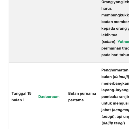
Orang yang le
harus
membungkukk
badan member
kepada orang 
lebih tua
(
sebae
).
Yutnor
permainan trad
pada hari tahu
Penghormatan 
bulan (
dalmaji
menerbangka
layang-layang
Tanggal 15
Bulan purnama
Daeboreum
pembakaran ji
bulan 1
pertama
untuk mengusi
jahat (
aengma
taeugi
), api u
(
daljip taegi
)