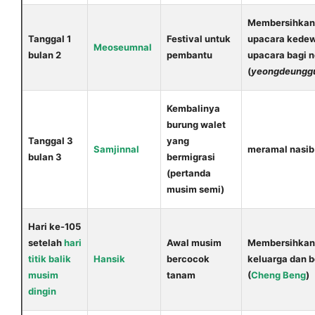
Membersihkan
Tanggal 1
Festival untuk
upacara kede
Meoseumnal
bulan 2
pembantu
upacara bagi 
(
yeongdeungg
Kembalinya
burung walet
Tanggal 3
yang
Samjinnal
meramal nasib
bulan 3
bermigrasi
(pertanda
musim semi)
Hari ke-105
setelah
hari
Awal musim
Membersihka
titik balik
Hansik
bercocok
keluarga dan 
musim
tanam
(
Cheng Beng
)
dingin