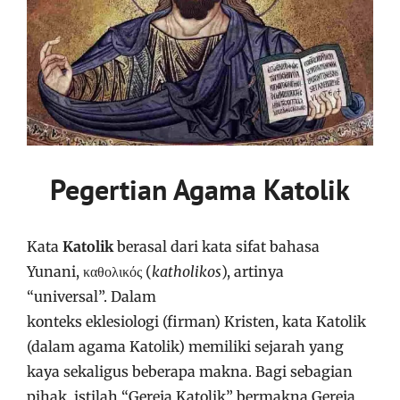
Pegertian Agama Katolik
Kata
Katolik
berasal dari kata sifat bahasa
Yunani,
καθολικός
(
katholikos
), artinya
“universal”. Dalam
konteks eklesiologi (firman) Kristen, kata Katolik
(dalam agama Katolik) memiliki sejarah yang
kaya sekaligus beberapa makna. Bagi sebagian
pihak, istilah “Gereja Katolik” bermakna Gereja