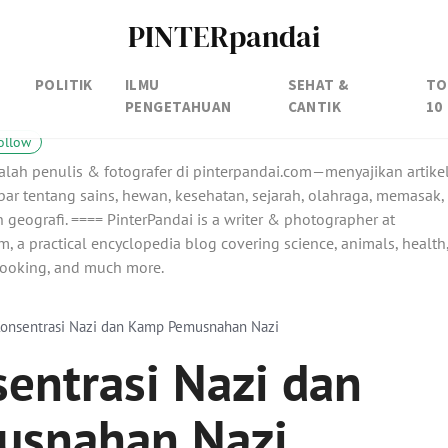
PINTERpandai
POLITIK
ILMU
SEHAT &
TO
PENGETAHUAN
CANTIK
10
ollow
alah penulis & fotografer di pinterpandai.com—menyajikan artike
ar tentang sains, hewan, kesehatan, sejarah, olahraga, memasak,
 geografi. ==== PinterPandai is a writer & photographer at
, a practical encyclopedia blog covering science, animals, health
 cooking, and much more.
onsentrasi Nazi dan Kamp Pemusnahan Nazi
entrasi Nazi dan
snahan Nazi