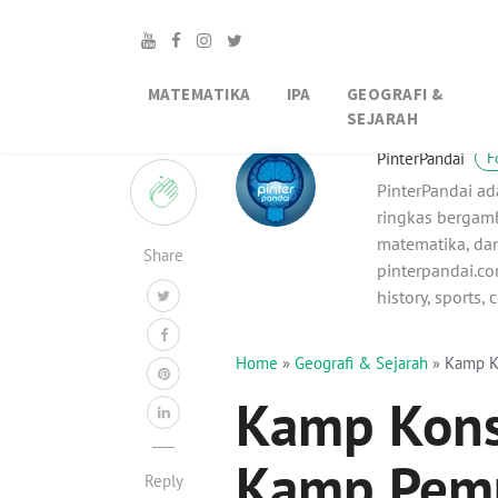
MATEMATIKA
IPA
GEOGRAFI &
SEJARAH
10
PinterPandai
F
PinterPandai ad
ringkas bergamb
matematika, dan
Share
pinterpandai.com
history, sports,
Home
»
Geografi & Sejarah
»
Kamp K
Kamp Kons
Kamp Pemu
Reply