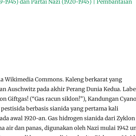
89-1945) dan Partai Nazi (1920-1945) | Pembantaian
via Wikimedia Commons. Kaleng berkarat yang
an Auschwitz pada akhir Perang Dunia Kedua. Labe
on Giftgas! (“Gas racun siklon!”), Kandungan Cyan
pestisida berbasis sianida yang pertama kali
da awal 1920-an. Gas hidrogen sianida dari Zyklon 
na air dan panas, digunakan oleh Nazi mulai 1942 u