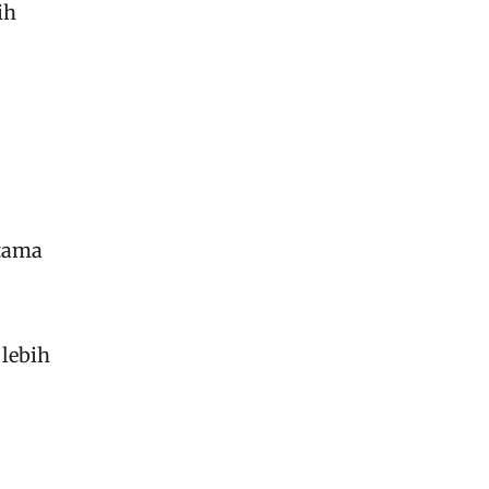
ih
utama
lebih