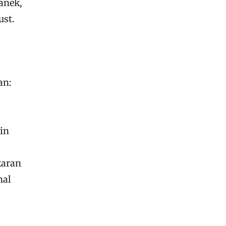
anek,
ust.
an:
in
karan
nal