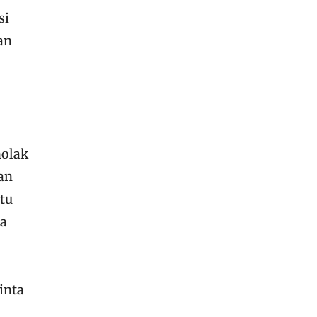
si
an
olak
an
itu
ma
inta