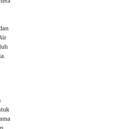
tera
 dan
Air
Nuh
a.
a
ntuk
sama
an