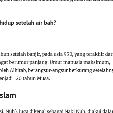
idup setelah air bah?
un setelah banjir, pada usia 950, yang terakhir dar
angat berumur panjang. Umur manusia maksimum,
oleh Alkitab, berangsur-angsur berkurang setelahn
enjadi 120 tahun Musa.
Islam