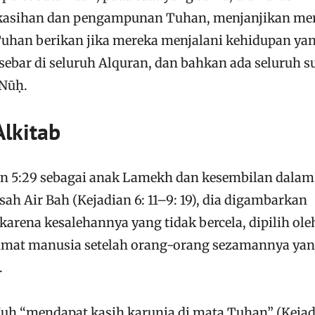
 kasihan dan pengampunan Tuhan, menjanjikan me
uhan berikan jika mereka menjalani kehidupan ya
rsebar di seluruh Alquran, dan bahkan ada seluruh s
Nūḥ.
lkitab
n 5:29 sebagai anak Lamekh dan kesembilan dalam
h Air Bah (Kejadian 6: 11–9: 19), dia digambarkan
karena kesalehannya yang tidak bercela, dipilih ole
 umat manusia setelah orang-orang sezamannya ya
.
Nuh “mendapat kasih karunia di mata Tuhan” (Keja