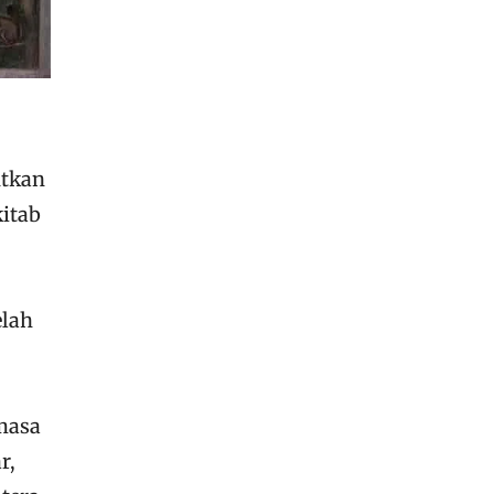
utkan
kitab
elah
masa
r,