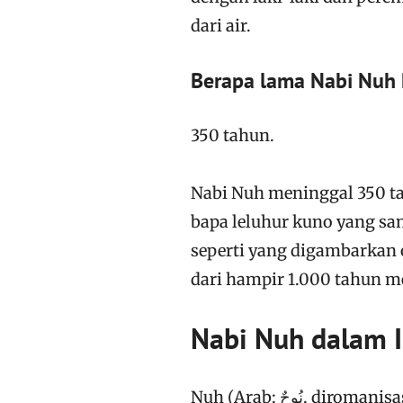
dari air.
Berapa lama Nabi Nuh h
350 tahun.
Nabi Nuh meninggal 350 tah
bapa leluhur kuno yang s
seperti yang digambarkan 
dari hampir 1.000 tahun m
Nabi Nuh dalam 
Nuh (Arab: نُوحٌ, diromanisasi: Nūḥ), juga dikenal sebagai Nabi Nuh, diakui dalam