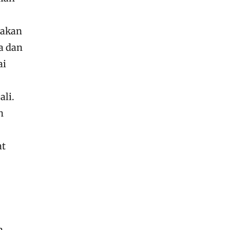
 akan
a dan
ai
ali.
h
at
n