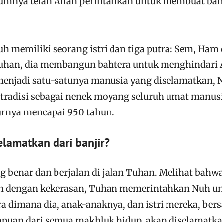
umnya telah Allah perintahkan untuk membuat bah
uh memiliki seorang istri dan tiga putra: Sem, Ham
Tuhan, dia membangun bahtera untuk menghindari 
menjadi satu-satunya manusia yang diselamatkan, 
h tradisi sebagai nenek moyang seluruh umat manusi
urnya mencapai 950 tahun.
lamatkan dari banjir?
g benar dan berjalan di jalan Tuhan. Melihat bahw
uh dengan kekerasan, Tuhan memerintahkan Nuh u
 dimana dia, anak-anaknya, dan istri mereka, ber
mpuan dari semua makhluk hidup, akan diselamatk