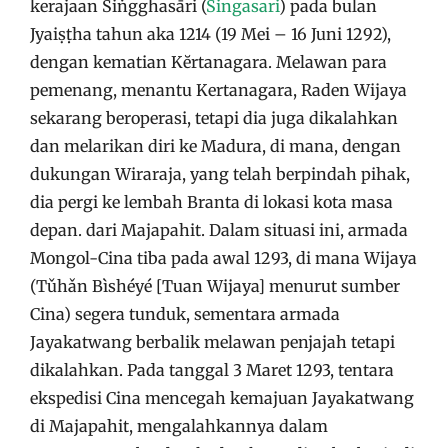
kerajaan Siṅgghasāri (
Singasari
) pada bulan
Jyaiṣṭha tahun aka 1214 (19 Mei – 16 Juni 1292),
dengan kematian Kĕrtanagara. Melawan para
pemenang, menantu Kertanagara, Raden Wijaya
sekarang beroperasi, tetapi dia juga dikalahkan
dan melarikan diri ke Madura, di mana, dengan
dukungan Wiraraja, yang telah berpindah pihak,
dia pergi ke lembah Branta di lokasi kota masa
depan. dari Majapahit. Dalam situasi ini, armada
Mongol-Cina tiba pada awal 1293, di mana Wijaya
(Tǔhǎn Bìshéyé [Tuan Wijaya] menurut sumber
Cina) segera tunduk, sementara armada
Jayakatwang berbalik melawan penjajah tetapi
dikalahkan. Pada tanggal 3 Maret 1293, tentara
ekspedisi Cina mencegah kemajuan Jayakatwang
di Majapahit, mengalahkannya dalam