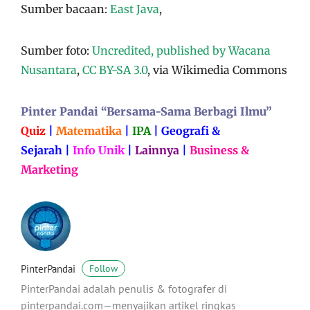
Sumber bacaan:
East Java
,
Sumber foto:
Uncredited, published by Wacana
Nusantara
,
CC BY-SA 3.0
, via Wikimedia Commons
Pinter Pandai “Bersama-Sama Berbagi Ilmu”
Quiz
|
Matematika
|
IPA
|
Geografi &
Sejarah
|
Info Unik
|
Lainnya
|
Business &
Marketing
PinterPandai
Follow
PinterPandai adalah penulis & fotografer di
pinterpandai.com—menyajikan artikel ringkas