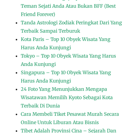
Teman Sejati Anda Atau Bukan BFF (Best
Friend Forever)
Tanda Astrologi Zodiak Peringkat Dari Yang
Terbaik Sampai Terburuk
Kota Paris – Top 10 Obyek Wisata Yang
Harus Anda Kunjungi
Tokyo – Top 10 Obyek Wisata Yang Harus
Anda Kunjungi
Singapura – Top 10 Obyek Wisata Yang
Harus Anda Kunjungi
24 Foto Yang Menunjukkan Mengapa
Wisatawan Memilih Kyoto Sebagai Kota
Terbaik Di Dunia
Cara Membeli Tiket Pesawat Murah Secara
Online Untuk Liburan Atau Bisnis
Tibet Adalah Provinsi Cina – Sejarah Dan