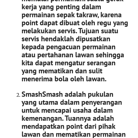
kerja yang penting dalam
permainan sepak takraw, karena
point dapat dibuat oleh regu yang
melakukan servis. Tujuan suatu
servis hendaklah dipusatkan
kepada pengacuan permainan
atau pertahanan lawan sehingga
kita dapat mengatur serangan
yang mematikan dan sulit
menerima bola oleh lawan.
SmashSmash adalah pukulan
yang utama dalam penyerangan
untuk mencapai usaha dalam
kemenangan. Tuannya adalah
mendapatkan point dari pihak
lawan dan mematikan permainan