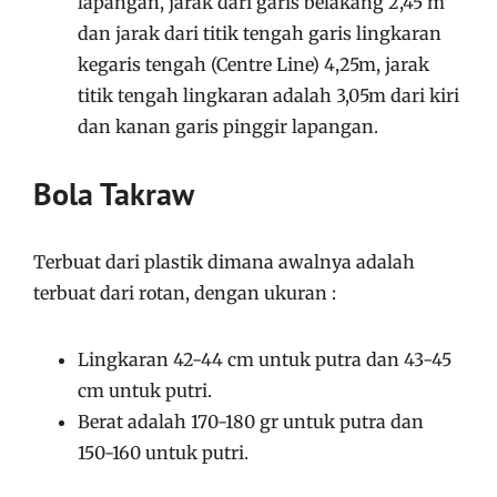
lapangan, jarak dari garis belakang 2,45 m
dan jarak dari titik tengah garis lingkaran
kegaris tengah (Centre Line) 4,25m, jarak
titik tengah lingkaran adalah 3,05m dari kiri
dan kanan garis pinggir lapangan.
Bola Takraw
Terbuat dari plastik dimana awalnya adalah
terbuat dari rotan, dengan ukuran :
Lingkaran 42-44 cm untuk putra dan 43-45
cm untuk putri.
Berat adalah 170-180 gr untuk putra dan
150-160 untuk putri.