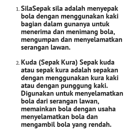
SilaSepak sila
adalah menyepak
bola dengan menggunakan kaki
bagian dalam gunanya untuk
menerima dan menimang bola,
mengumpan dan menyelamatkan
serangan lawan.
Kuda (Sepak Kura) Sepak kuda
atau sepak kura
adalah sepakan
dengan menggunakan kura kaki
atau dengan punggung kaki.
Digunakan untuk menyelamatkan
bola dari serangan lawan,
memainkan bola dengan usaha
menyelamatkan bola dan
mengambil bola yang rendah.