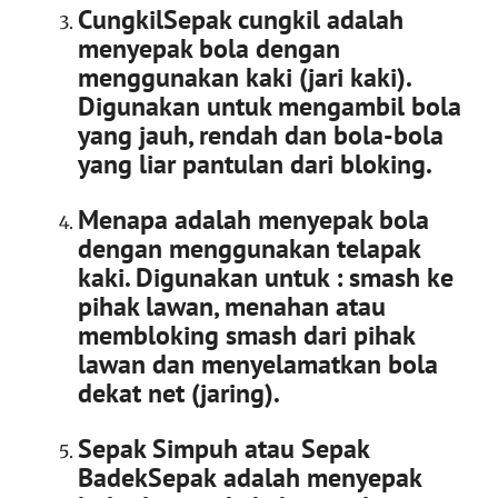
CungkilSepak cungkil
adalah
menyepak bola dengan
menggunakan kaki (jari kaki).
Digunakan untuk mengambil bola
yang jauh, rendah dan bola-bola
yang liar pantulan dari bloking.
Menapa
adalah menyepak bola
dengan menggunakan telapak
kaki. Digunakan untuk : smash ke
pihak lawan, menahan atau
membloking smash dari pihak
lawan dan menyelamatkan bola
dekat net (jaring).
Sepak Simpuh atau Sepak
BadekSepak
adalah menyepak