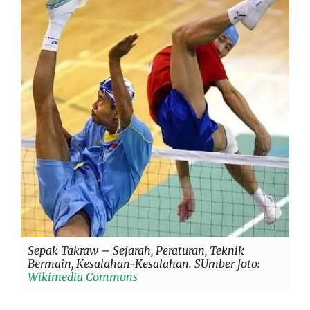
Sepak Takraw – Sejarah, Peraturan, Teknik
Bermain, Kesalahan-Kesalahan. SUmber foto:
Wikimedia Commons