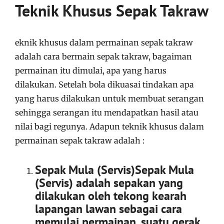
Teknik Khusus Sepak Takraw
eknik khusus dalam permainan sepak takraw
adalah cara bermain sepak takraw, bagaiman
permainan itu dimulai, apa yang harus
dilakukan. Setelah bola dikuasai tindakan apa
yang harus dilakukan untuk membuat serangan
sehingga serangan itu mendapatkan hasil atau
nilai bagi regunya. Adapun teknik khusus dalam
permainan sepak takraw adalah :
Sepak Mula (Servis)Sepak Mula
(Servis) adalah sepakan yang
dilakukan oleh tekong kearah
lapangan lawan sebagai cara
memulai permainan. suatu gerak