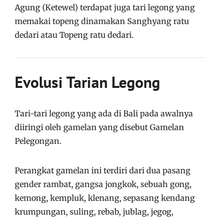
Agung (Ketewel) terdapat juga tari legong yang
memakai topeng dinamakan Sanghyang ratu
dedari atau Topeng ratu dedari.
Evolusi Tarian Legong
Tari-tari legong yang ada di Bali pada awalnya
diiringi oleh gamelan yang disebut Gamelan
Pelegongan.
Perangkat gamelan ini terdiri dari dua pasang
gender rambat, gangsa jongkok, sebuah gong,
kemong, kempluk, klenang, sepasang kendang
krumpungan, suling, rebab, jublag, jegog,