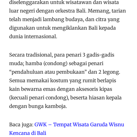
diselenggarakan untuk wisatawan dan wisata
luar negeri dengan orkestra Bali. Memang, tarian
telah menjadi lambang budaya, dan citra yang
digunakan untuk mengiklankan Bali kepada
dunia internasional.
Secara tradisional, para penari 3 gadis-gadis
muda; hamba (condong) sebagai penari
“pendahuluan atau pembukaan” dan 2 legong.
Semua memakai kostum yang rumit berlapis
kain bewarna emas dengan aksesoris kipas
(kecuali penari condong), beserta hiasan kepala
dengan bunga kamboja.
Baca juga:
GWK – Tempat Wisata Garuda Wisnu
Kencana di Bali