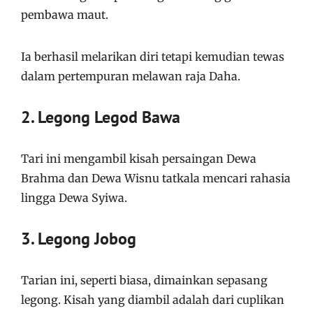
pembawa maut.
Ia berhasil melarikan diri tetapi kemudian tewas
dalam pertempuran melawan raja Daha.
2. Legong Legod Bawa
Tari ini mengambil kisah persaingan Dewa
Brahma dan Dewa Wisnu tatkala mencari rahasia
lingga Dewa Syiwa.
3. Legong Jobog
Tarian ini, seperti biasa, dimainkan sepasang
legong. Kisah yang diambil adalah dari cuplikan