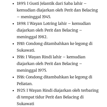
1895: I Gusti Jelantik dari Saba lahir –
kemudian diajarkan oleh Perit dan Belacing
– meninggal 1945.
1898: I Wayan Lotring lahir – kemudian
diajarkan oleh Perit dan Belacing –
meninggal 1982.
1910: Condong ditambahkan ke legong di
Sukawati.
1916: I Wayan Rindi lahir – kemudian
diajarkan oleh Perit dan Belacing –
meninggal 1975.
1916: Condong ditambahkan ke legong di
Peliatan.
1925: I Wayan Rindi diajarkan oleh terbaring
di tempat tidur Perit dan Belacing di
Sukawati