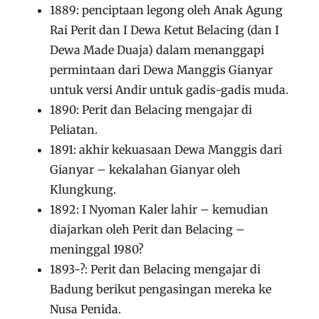
1889: penciptaan legong oleh Anak Agung
Rai Perit dan I Dewa Ketut Belacing (dan I
Dewa Made Duaja) dalam menanggapi
permintaan dari Dewa Manggis Gianyar
untuk versi Andir untuk gadis-gadis muda.
1890: Perit dan Belacing mengajar di
Peliatan.
1891: akhir kekuasaan Dewa Manggis dari
Gianyar – kekalahan Gianyar oleh
Klungkung.
1892: I Nyoman Kaler lahir – kemudian
diajarkan oleh Perit dan Belacing –
meninggal 1980?
1893-?: Perit dan Belacing mengajar di
Badung berikut pengasingan mereka ke
Nusa Penida.