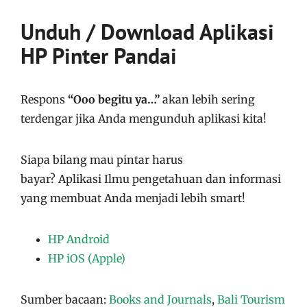
Unduh / Download Aplikasi
HP Pinter Pandai
Respons
“Ooo begitu ya…”
akan lebih sering
terdengar jika Anda mengunduh aplikasi kita!
Siapa bilang mau pintar harus
bayar?
Aplikasi
Ilmu pengetahuan dan informasi
yang membuat Anda menjadi lebih smart!
HP Android
HP iOS (Apple)
Sumber bacaan:
Books and Journals
,
Bali Tourism