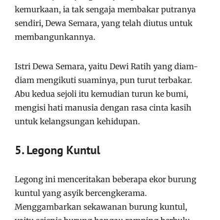
kemurkaan, ia tak sengaja membakar putranya
sendiri, Dewa Semara, yang telah diutus untuk
membangunkannya.
Istri Dewa Semara, yaitu Dewi Ratih yang diam-
diam mengikuti suaminya, pun turut terbakar.
Abu kedua sejoli itu kemudian turun ke bumi,
mengisi hati manusia dengan rasa cinta kasih
untuk kelangsungan kehidupan.
5. Legong Kuntul
Legong ini menceritakan beberapa ekor burung
kuntul yang asyik bercengkerama.
Menggambarkan sekawanan burung kuntul,