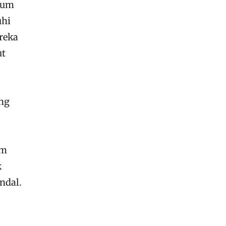
kum
uhi
reka
ut
ng
um
k
ndal.