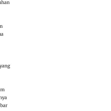
Tuhan
um
ua
 yang
um
nya
obar