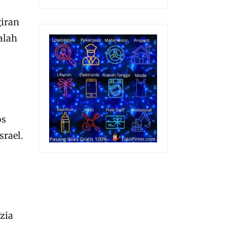
giran
alah
os
srael.
zia