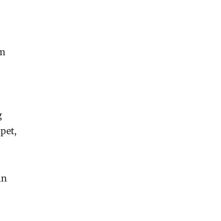
um
g
pet,
in