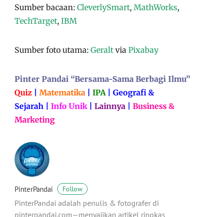
Sumber bacaan:
CleverlySmart
,
MathWorks
,
TechTarget
,
IBM
Sumber foto utama:
Geralt
via
Pixabay
Pinter Pandai “Bersama-Sama Berbagi Ilmu”
Quiz
|
Matematika
|
IPA
|
Geografi &
Sejarah
|
Info Unik
|
Lainnya
|
Business &
Marketing
PinterPandai
Follow
PinterPandai adalah penulis & fotografer di
pinterpandai.com—menyajikan artikel ringkas