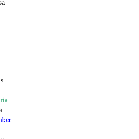
sa
us
ria
a
mber