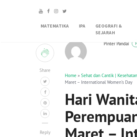
MATEMATIKA
IPA
GEOGRAFI &
SEJARAH
1
Pinter Pandai
Share
Home
»
Sehat dan Cantik | Kesehat
Maret – International Women’s Day
Hari Wanit
Perempuan 
Maret – In
Reply