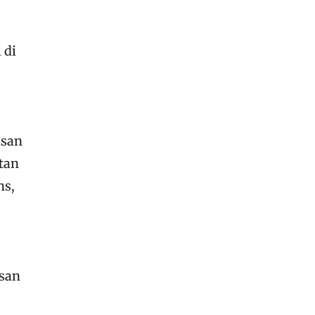
 di
asan
tan
ns,
asan