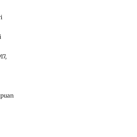
i
i
17,
mpuan