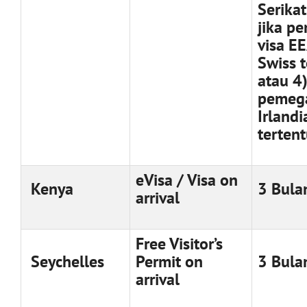
Serikat
jika p
visa E
Swiss t
atau 4)
pemega
Irlandi
tertent
eVisa / Visa on
Kenya
3 Bula
arrival
Free Visitor’s
Seychelles
Permit on
3 Bula
arrival