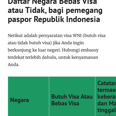
Daftar Negara Bebas Visa
atau Tidak, bagi pemegang
paspor Republik Indonesia
Nerikut adalah persyaratan visa WNI (butuh visa
atau tidak butuh visa) jika Anda ingin
berkunjung ke luar negeri. Hubungi embassy
terdekat terlebih dahulu, untuk kenyamanan
Anda.
Catatan
termas
Butuh Visa Atau
kebera
Negara
Bebas Visa
dan M
tinggal