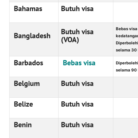
Bahamas
Butuh visa
Bebas visa
Butuh visa
Bangladesh
kedatangan
(VOA)
Diperboleh
selama 30 
Barbados
Bebas visa
Diperboleh
selama 90 
Belgium
Butuh visa
Belize
Butuh visa
Benin
Butuh visa