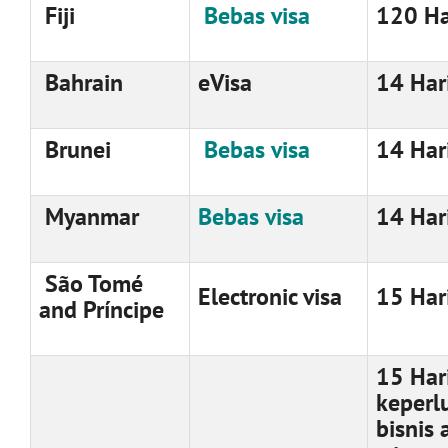
Fiji
Bebas visa
120 Ha
Bahrain
eVisa
14 Har
Brunei
Bebas visa
14 Har
Myanmar
Bebas visa
14 Har
São Tomé
Electronic visa
15 Har
and Príncipe
15 Har
keperl
bisnis 