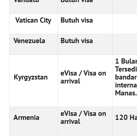
Vatican City
Butuh visa
Venezuela
Butuh visa
1 Bula
Tersedi
eVisa / Visa on
Kyrgyzstan
bandar
arrival
interna
Manas.
eVisa / Visa on
Armenia
120 Ha
arrival