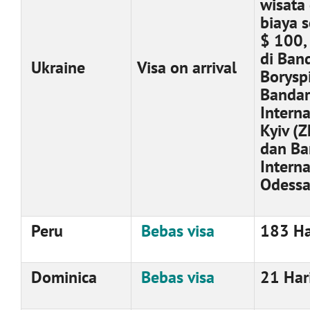
wisata
biaya s
$ 100, 
di Ban
Ukraine
Visa on arrival
Boryspi
Bandar
Intern
Kyiv (Z
dan Ba
Intern
Odessa
Peru
Bebas visa
183 Ha
Dominica
Bebas visa
21 Har