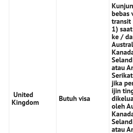
Kunju
bebas 
transit
1) saat
ke / da
Austral
Kanada
Seland
atau A
Serikat
jika p
ijin ti
United
Butuh visa
dikelu
Kingdom
oleh Au
Kanada
Seland
atau A