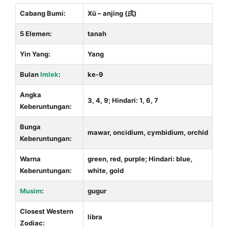
Cabang Bumi:
Xū – anjing (戌)
5 Elemen:
tanah
Yin Yang:
Yang
Bulan
Imlek
:
ke-9
Angka
3, 4, 9; Hindari: 1, 6, 7
Keberuntungan:
Bunga
mawar, oncidium, cymbidium, orchid
Keberuntungan:
Warna
green, red, purple; Hindari: blue,
Keberuntungan:
white, gold
Musim
:
gugur
Closest Western
libra
Zodiac: