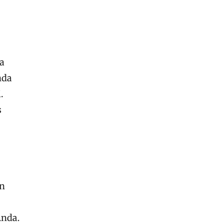
a
nda
.
s
an
Anda.