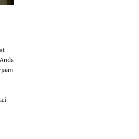
a
at
 Anda
rjaan
ari