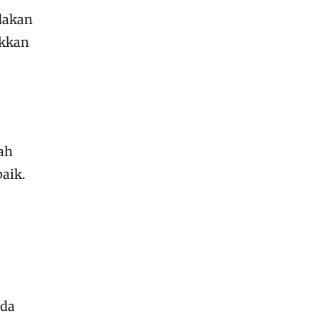
dakan
ukkan
ah
aik.
nda