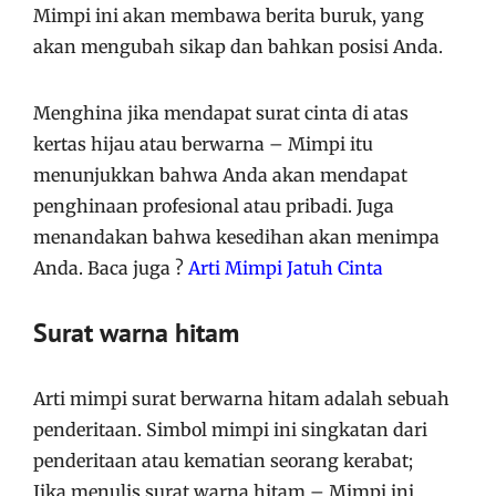
Mimpi ini akan membawa berita buruk, yang
akan mengubah sikap dan bahkan posisi Anda.
Menghina jika mendapat surat cinta di atas
kertas hijau atau berwarna – Mimpi itu
menunjukkan bahwa Anda akan mendapat
penghinaan profesional atau pribadi. Juga
menandakan bahwa kesedihan akan menimpa
Anda. Baca juga ?
Arti Mimpi Jatuh Cinta
Surat warna hitam
Arti mimpi surat berwarna hitam adalah sebuah
penderitaan. Simbol mimpi ini singkatan dari
penderitaan atau kematian seorang kerabat;
Jika menulis surat warna hitam – Mimpi ini