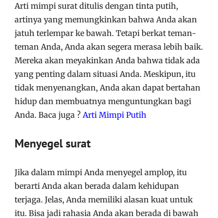
Arti mimpi surat ditulis dengan tinta putih,
artinya yang memungkinkan bahwa Anda akan
jatuh terlempar ke bawah. Tetapi berkat teman-
teman Anda, Anda akan segera merasa lebih baik.
Mereka akan meyakinkan Anda bahwa tidak ada
yang penting dalam situasi Anda. Meskipun, itu
tidak menyenangkan, Anda akan dapat bertahan
hidup dan membuatnya menguntungkan bagi
Anda. Baca juga ?
Arti Mimpi Putih
Menyegel surat
Jika dalam mimpi Anda menyegel amplop, itu
berarti Anda akan berada dalam kehidupan
terjaga. Jelas, Anda memiliki alasan kuat untuk
itu. Bisa jadi rahasia Anda akan berada di bawah