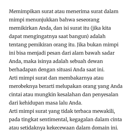
Memimpikan surat atau menerima surat dalam
mimpi menunjukkan bahwa seseorang
memikirkan Anda, dan isi surat itu (jika kita
dapat mengingatnya saat bangun) adalah
tentang pemikiran orang itu. Jika bukan mimpi
ini bisa menjadi pesan dari alam bawah sadar
Anda, maka isinya adalah sebuah dewan
berhadapan dengan situasi Anda saat ini.
Arti mimpi surat dan membakarnya atau
merobeknya berarti melupakan orang yang Anda
cintai atau mungkin kesalahan dan penyesalan
dari kehidupan masa lalu Anda.
Arti mimpi surat yang tidak terbaca mewakili,
pada tingkat sentimental, kegagalan dalam cinta
atau setidaknya kekecewaan dalam domain ini.