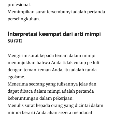
profesional.
Memimpikan surat tersembunyi adalah pertanda
perselingkuhan.
Interpretasi keempat dari arti mimpi
surat:
Mengirim surat kepada teman dalam mimpi
menunjukkan bahwa Anda tidak cukup peduli
dengan teman-teman Anda, itu adalah tanda
egoisme.
Menerima seorang yang tulisannya jelas dan
dapat dibaca dalam mimpi adalah pertanda
keberuntungan dalam pekerjaan.
Menulis surat kepada orang yang dicintai dalam
mimpi berarti Anda akan segera mendapat