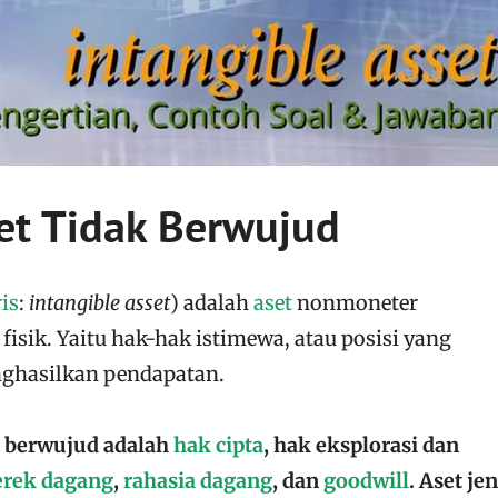
et Tidak Berwujud
is
:
intangible asset
) adalah
aset
nonmoneter
 fisik. Yaitu hak-hak istimewa, atau posisi yang
hasilkan pendapatan.
k berwujud adalah
hak cipta
, hak eksplorasi dan
rek dagang
,
rahasia dagang
, dan
goodwill
. Aset jen