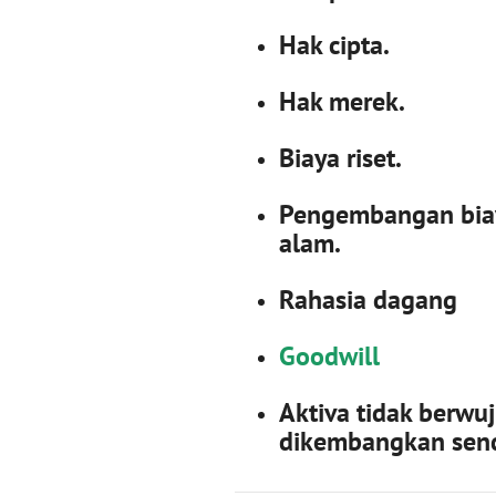
Hak cipta.
Hak merek.
Biaya riset.
Pengembangan biay
alam.
Rahasia dagang
Goodwill
Aktiva t
id
ak berwuj
dikembangkan send