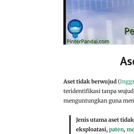
As
Aset tidak berwujud
(
Inggr
teridentifikasi tanpa wujud
menguntungkan guna meng
Jenis utama aset tida
eksploatasi,
paten
,
me