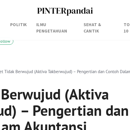
PINTERpandai
POLITIK
ILMU
SEHAT &
TO
PENGETAHUAN
CANTIK
10
Follow
et Tidak Berwujud (Aktiva Takberwujud) – Pengertian dan Contoh Dala
 Berwujud (Aktiva
d) – Pengertian dan
lam Akuntansi