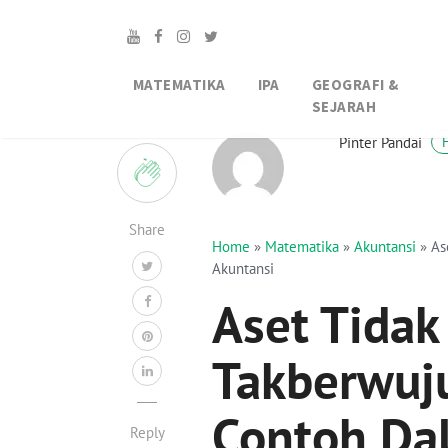
MATEMATIKA
IPA
GEOGRAFI &
SEJARAH
5
Pinter Pandai
Share
Home
»
Matematika
»
Akuntansi
»
As
Akuntansi
Aset Tidak
Takberwuju
Contoh Da
Reply