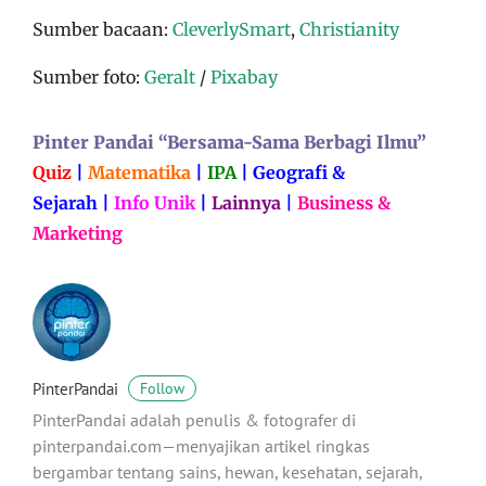
Sumber bacaan:
CleverlySmart
,
Christianity
Sumber foto:
Geralt
/
Pixabay
Pinter Pandai “Bersama-Sama Berbagi Ilmu”
Quiz
|
Matematika
|
IPA
|
Geografi &
Sejarah
|
Info Unik
|
Lainnya
|
Business &
Marketing
PinterPandai
Follow
PinterPandai adalah penulis & fotografer di
pinterpandai.com—menyajikan artikel ringkas
bergambar tentang sains, hewan, kesehatan, sejarah,