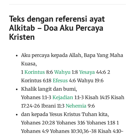
Teks dengan referensi ayat
Alkitab – Doa Aku Percaya
Kristen
Aku percaya kepada Allah, Bapa Yang Maha
Kuasa,
1
Korintus
8:6
Wahyu
1:8
Yesaya
44:6 2
Korintus 6:18
Efesus
4:6 Wahyu 19:6
Khalik langit dan bumi,
Yohanes 1:1-3
Kejadian
1:1-3 Kisah 14:15 Kisah
17:24-26 Ibrani 11:3
Nehemia
9:6
dan kepada Yesus Kristus Tuhan kita,
Yohanes 20:28 Yohanes 3:16 Yohanes 1:18 1
Yohanes 4:9 Yohanes 10:30,36-38 Kisah 4:10-