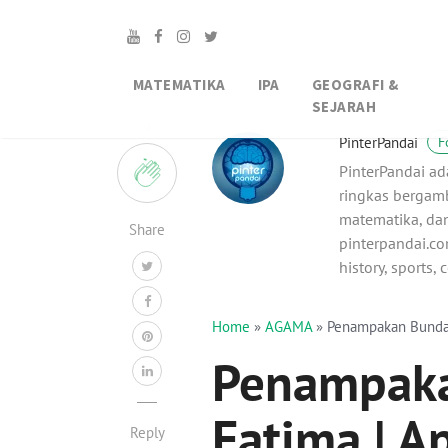
MATEMATIKA
IPA
GEOGRAFI &
SEJARAH
0
PinterPandai
F
PinterPandai ad
ringkas bergamb
matematika, dan
Share
pinterpandai.com
history, sports,
Home
»
AGAMA
»
Penampakan Bunda 
Penampaka
Fatima | A
Reply