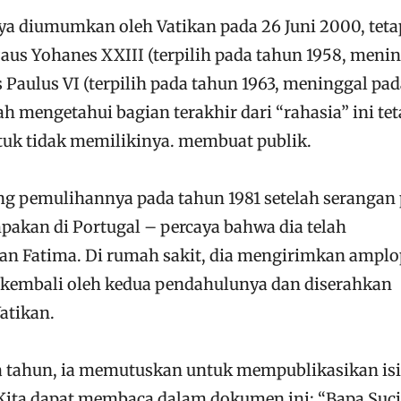
ya diumumkan oleh Vatikan pada 26 Juni 2000, teta
aus Yohanes XXIII (terpilih pada tahun 1958, meni
s Paulus VI (terpilih pada tahun 1963, meninggal pa
h mengetahui bagian terakhir dari “rahasia” ini tet
uk tidak memilikinya. membuat publik.
ang pemulihannya pada tahun 1981 setelah serangan
pakan di Portugal – percaya bahwa dia telah
an Fatima. Di rumah sakit, dia mengirimkan amplo
el kembali oleh kedua pendahulunya dan diserahkan
atikan.
a tahun, ia memutuskan untuk mempublikasikan is
Kita dapat membaca dalam dokumen ini: “Bapa Suci