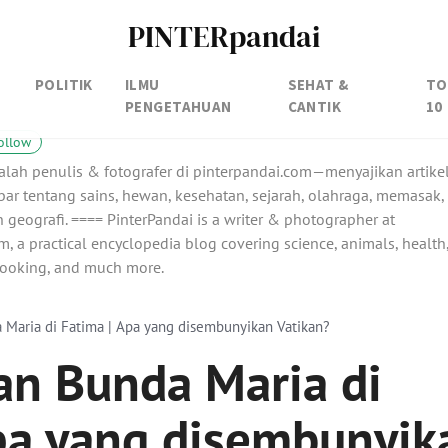
PINTERpandai
POLITIK
ILMU
SEHAT &
TO
PENGETAHUAN
CANTIK
10
ollow
alah penulis & fotografer di pinterpandai.com—menyajikan artike
ar tentang sains, hewan, kesehatan, sejarah, olahraga, memasak,
 geografi. ==== PinterPandai is a writer & photographer at
, a practical encyclopedia blog covering science, animals, health
 cooking, and much more.
Maria di Fatima | Apa yang disembunyikan Vatikan?
n Bunda Maria di
pa yang disembunyik