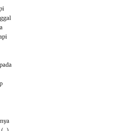
pi
nggal
da
api
 pada
p
inya
 (…)