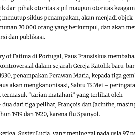
ik dari pihak otoritas sipil maupun otoritas keaga
g menutup siklus penampakan, akan menjadi objek
umunan 70.000 orang yang berkumpul, dan akan me
rsi dan publikasi.
y of Fatima di Portugal, Paus Fransiskus membaha
kontroversial dalam sejarah Gereja Katolik baru-baru
 1930, penampakan Perawan Maria, kepada tiga gem
Paus akan mengkanonisasi, Sabtu 13 Mei – peringat
 termasuk “tarian matahari” yang terlihat oleh
ua dari tiga pelihat, François dan Jacinthe, masin
un 1919 dan 1920, karena flu Spanyol.
 ketiga, Suster Lucia, yang meninggal pada usia 97 