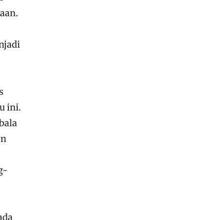
maan.
njadi
s
 ini.
bala
an
g-
pada