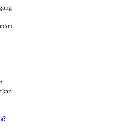
egang
mplop
n
arkan
ia?