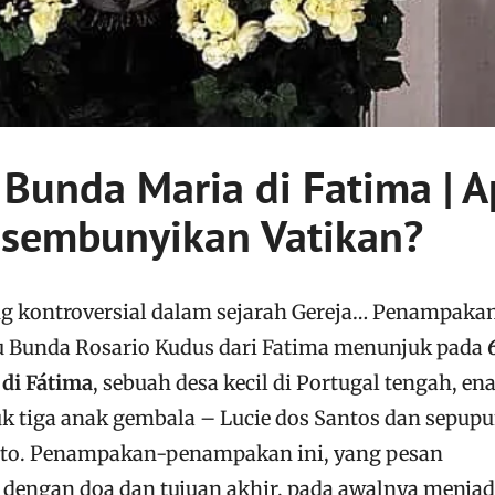
unda Maria di Fatima | A
isembunyikan Vatikan?
ing kontroversial dalam sejarah Gereja… Penampaka
u Bunda Rosario Kudus dari Fatima menunjuk pada
di Fátima
, sebuah desa kecil di Portugal tengah, e
uk tiga anak gembala – Lucie dos Santos dan sepup
arto. Penampakan-penampakan ini, yang pesan
dengan doa dan tujuan akhir, pada awalnya menjad