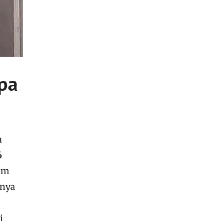
pa
n
6
nam
unya
i