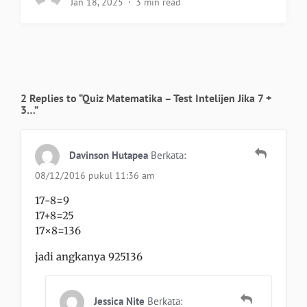
Jan 18, 2025
3 min read
2 Replies to “Quiz Matematika – Test Intelijen Jika 7 +
3…”
Davinson Hutapea
Berkata:
08/12/2016 pukul 11:36 am
17-8=9
17+8=25
17×8=136
jadi angkanya 925136
Jessica Nite
Berkata: