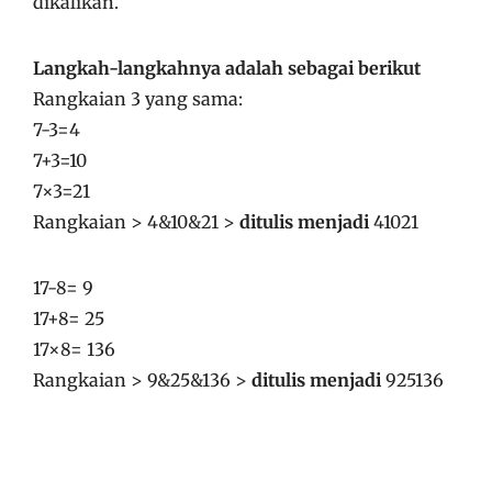
dikalikan.
Langkah-langkahnya adalah sebagai berikut
Rangkaian 3 yang sama:
7-3=4
7+3=10
7×3=21
Rangkaian > 4&10&21 >
ditulis menjadi
41021
17-8= 9
17+8= 25
17×8= 136
Rangkaian > 9&25&136 >
ditulis menjadi
925136