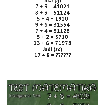
Jika (
if
)
7 + 3 = 41021
8 + 3 = 51124
5 + 4 = 1920
9 + 6 = 31554
7 + 4 = 31128
5 + 2 = 3710
13 + 6 = 71978
Jadi (
so
)
17 + 8 = ??????