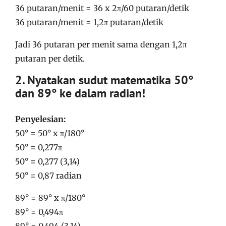
36 putaran/menit = 36 x 2π/60 putaran/detik
36 putaran/menit = 1,2π putaran/detik
Jadi 36 putaran per menit sama dengan 1,2π
putaran per detik.
2. Nyatakan sudut matematika 50°
dan 89° ke dalam radian!
Penyelesian:
50° = 50° x π/180°
50° = 0,277π
50° = 0,277 (3,14)
50° = 0,87 radian
89° = 89° x π/180°
89° = 0,494π