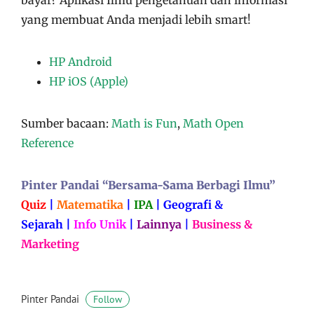
bayar?
Aplikasi
Ilmu pengetahuan dan informasi
yang membuat Anda menjadi lebih smart!
HP Android
HP iOS (Apple)
Sumber bacaan:
Math is Fun
,
Math Open
Reference
Pinter Pandai “Bersama-Sama Berbagi Ilmu”
Quiz
|
Matematika
|
IPA
|
Geografi &
Sejarah
|
Info Unik
|
Lainnya
|
Business &
Marketing
Pinter Pandai
Follow