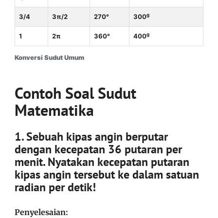
g
3
/
4
3
π
/
2
270°
300
g
1
2
π
360°
400
Konversi Sudut Umum
Contoh Soal Sudut
Matematika
1. Sebuah kipas angin berputar
dengan kecepatan 36 putaran per
menit. Nyatakan kecepatan putaran
kipas angin tersebut ke dalam satuan
radian per detik!
Penyelesaian: