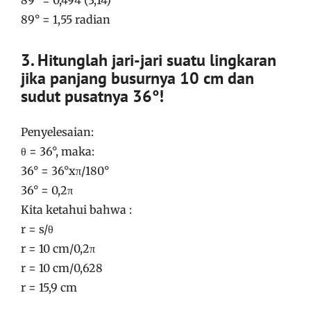
89° = 0,494 (3,14)
89° = 1,55 radian
3. Hitunglah jari-jari suatu lingkaran
jika panjang busurnya 10 cm dan
sudut pusatnya 36°!
Penyelesaian:
θ = 36°, maka:
36° = 36°xπ/180°
36° = 0,2π
Kita ketahui bahwa :
r = s/θ
r = 10 cm/0,2π
r = 10 cm/0,628
r = 15,9 cm