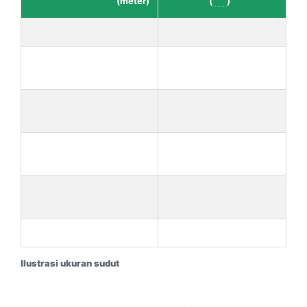
(meter)
(
rad
)
Ilustrasi ukuran sudut