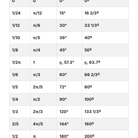
0
0
0°
0
g
1
/
24
π
/
12
15°
16
2
/
3
g
1
/
12
π
/
6
30°
33
1
/
3
g
1
/
10
π
/
5
36°
40
g
1
/
8
π
/
4
45°
50
g
1
/
2
π
1
c.
57.3°
c.
63.7
g
1
/
6
π
/
3
60°
66
2
/
3
g
1
/
5
2
π
/
5
72°
80
g
1
/
4
π
/
2
90°
100
g
1
/
3
2
π
/
3
120°
133
1
/
3
g
2
/
5
4
π
/
5
144°
160
g
1
/
2
π
180°
200