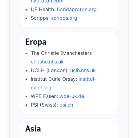
nyproton.com
UF Health:
floridaproton.org
Scripps:
scripps.org
Eropa
The Christie (Manchester):
christie.nhs.uk
UCLH (London):
uclh.nhs.uk
Institut Curie Orsay:
institut-
curie.org
WPE Essen:
wpe-uk.de
PSI (Swiss):
psi.ch
Asia