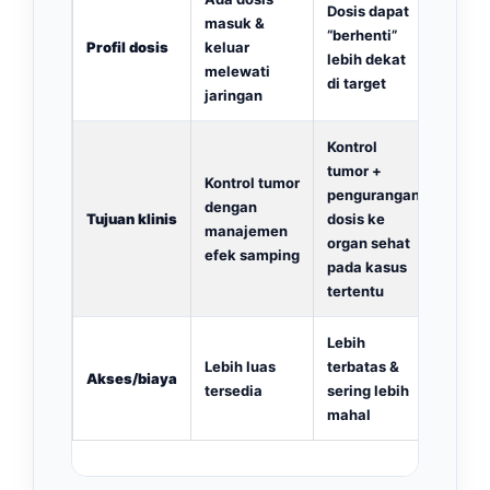
Dosis dapat
masuk &
“berhenti”
Profil dosis
keluar
lebih dekat
melewati
di target
jaringan
Kontrol
tumor +
Kontrol tumor
pengurangan
dengan
Tujuan klinis
dosis ke
manajemen
organ sehat
efek samping
pada kasus
tertentu
Lebih
Lebih luas
terbatas &
Akses/biaya
tersedia
sering lebih
mahal