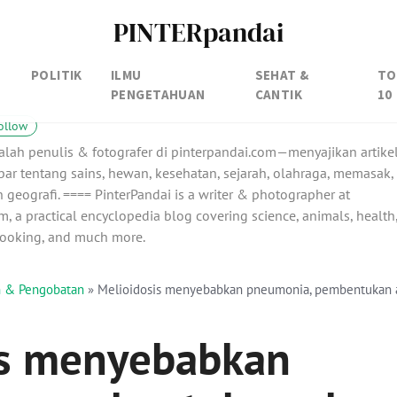
PINTERpandai
POLITIK
ILMU
SEHAT &
TO
PENGETAHUAN
CANTIK
10
ollow
alah penulis & fotografer di pinterpandai.com—menyajikan artike
ar tentang sains, hewan, kesehatan, sejarah, olahraga, memasak,
 geografi. ==== PinterPandai is a writer & photographer at
, a practical encyclopedia blog covering science, animals, health
 cooking, and much more.
an & Pengobatan
»
Melioidosis menyebabkan pneumonia, pembentukan a
is menyebabkan