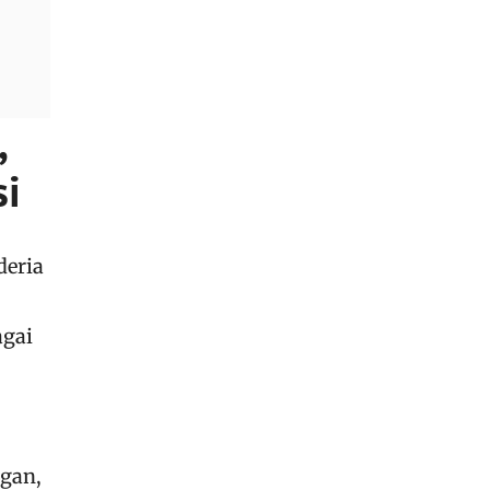
,
si
deria
agai
ngan,