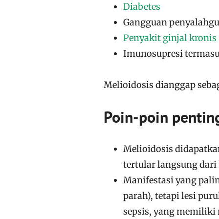
Diabetes
Gangguan penyalahgu
Penyakit ginjal kronis
Imunosupresi termas
Melioidosis dianggap seb
Poin-poin penting
Melioidosis didapatkan
tertular langsung dari
Manifestasi yang pal
parah), tetapi lesi pur
sepsis, yang memiliki m