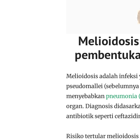
Melioidosi
pembentukan 
Melioidosis adalah infeksi
pseudomallei (sebelumnya 
menyebabkan
pneumonia (
organ. Diagnosis didasark
antibiotik seperti ceftazi
Risiko tertular melioidosi