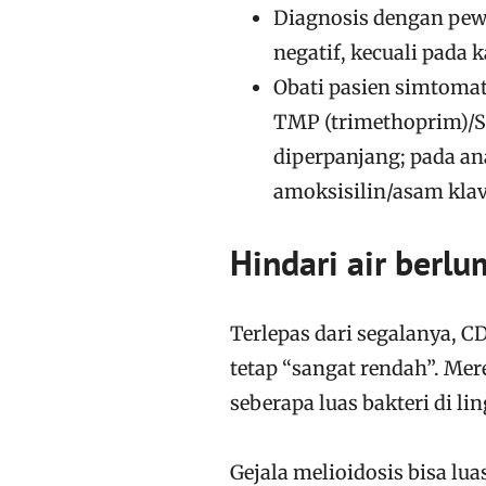
Diagnosis dengan pewa
negatif, kecuali pada k
Obati pasien simtomat
TMP (trimethoprim)/S
diperpanjang; pada an
amoksisilin/asam klav
Hindari air berl
Terlepas dari segalanya,
tetap “sangat rendah”. Me
seberapa luas bakteri di l
Gejala melioidosis bisa lua