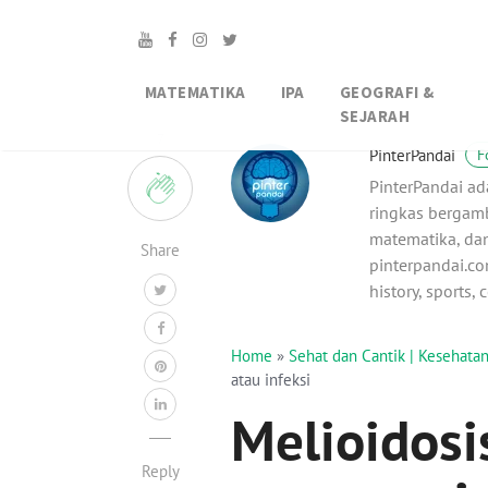
MATEMATIKA
IPA
GEOGRAFI &
SEJARAH
7
PinterPandai
F
PinterPandai ad
ringkas bergamb
matematika, dan
Share
pinterpandai.com
history, sports,
Home
»
Sehat dan Cantik | Kesehat
atau infeksi
Melioidos
Reply