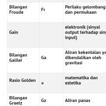
Bilangan
Perilaku gelombang
Fr
Froude
dan permukaan
elektronik (sinyal
Gain
output terhadap sin
input)
Aliran kekentalan y
Bilangan
Ga
dikendalikan oleh
Galilei
gravitasi
matematika dan
Rasio Golden
estetika
φ
Bilangan
Gz
Aliran panas
Graetz