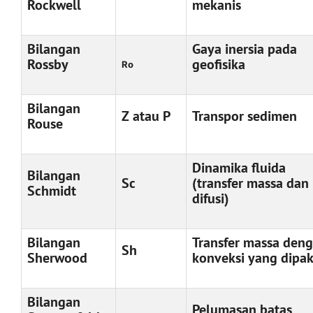
Rockwell
mekanis
Bilangan
Gaya inersia pada
Rossby
geofisika
Ro
Bilangan
Z atau P
Transpor sedimen
Rouse
Dinamika fluida
Bilangan
Sc
(transfer massa dan
Schmidt
difusi)
Bilangan
Transfer massa den
Sh
Sherwood
konveksi yang dipa
Bilangan
Pelumasan batas