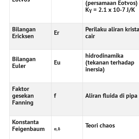
(persamaan Eotvos) 
Kγ = 2.1 x 10-7 J/K
Bilangan
Perilaku aliran krist
Er
Ericksen
cair
hidrodinamika
Bilangan
Eu
(tekanan terhadap
Euler
inersia)
Faktor
gesekan
f
Aliran fluida di pipa
Fanning
Konstanta
Teori chaos
Feigenbaum
α,δ