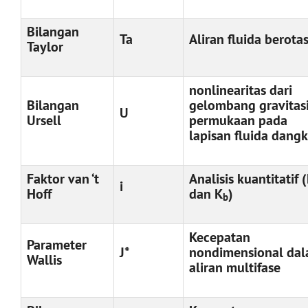
Bilangan
Ta
Aliran fluida berotas
Taylor
nonlinearitas dari
Bilangan
gelombang gravitas
U
Ursell
permukaan pada
lapisan fluida dangk
Faktor van ‘t
Analisis kuantitatif 
i
Hoff
dan K
)
b
Kecepatan
Parameter
J*
nondimensional da
Wallis
aliran multifase