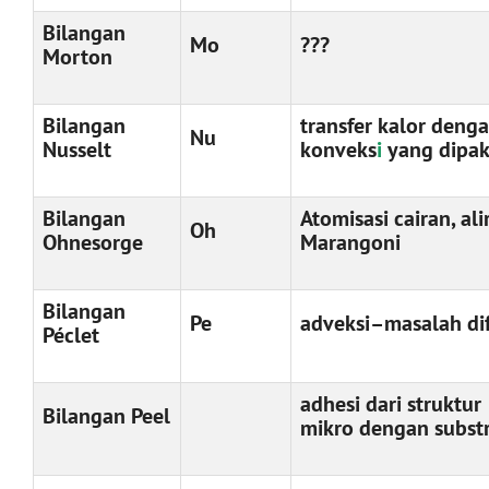
Bilangan
Mo
???
Morton
Bilangan
transfer kalor deng
Nu
Nusselt
konveks
i
yang dipak
Bilangan
Atomisasi cairan, ali
Oh
Ohnesorge
Marangoni
Bilangan
Pe
adveksi–masalah dif
Péclet
adhesi dari struktur
Bilangan Peel
mikro dengan subst