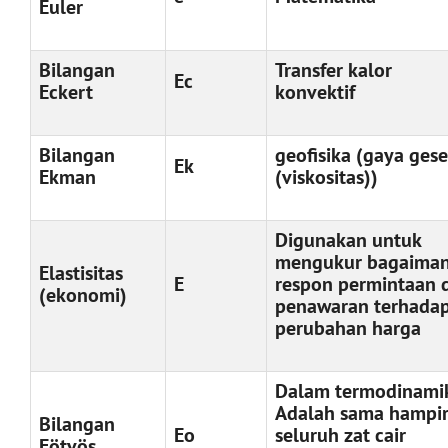
Euler
Bilangan
Transfer kalor
Ec
Eckert
konvektif
Bilangan
geofisika (gaya ges
Ek
Ekman
(viskositas))
Digunakan untuk
mengukur bagaima
Elastisitas
E
respon permintaan 
(ekonomi)
penawaran terhada
perubahan harga
Dalam termodinami
Adalah sama hampir
Bilangan
Eo
seluruh zat cair
Eötvös