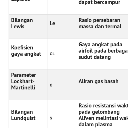
dapat bercampur
Bilangan
Rasio persebaran
Le
Lewis
massa dan termal
Gaya angkat pada
Koefisien
airfoil pada berbaga
gaya angkat
CL
sudut datang
Parameter
Lockhart-
Aliran gas basah
χ
Martinelli
Rasio resistansi wak
Bilangan
pada gelombang
Lundquist
Alfven melintasi wa
S
dalam plasma