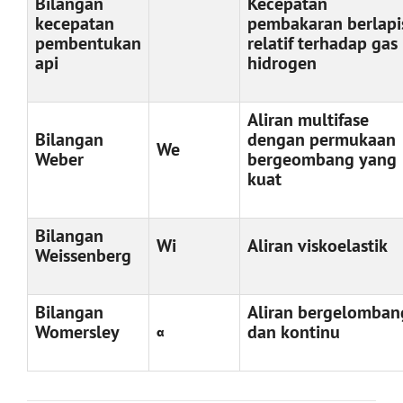
Bilangan
Kecepatan
kecepatan
pembakaran berlapi
pembentukan
relatif terhadap gas
api
hidrogen
Aliran multifase
Bilangan
dengan permukaan
We
Weber
bergeombang yang
kuat
Bilangan
Wi
Aliran viskoelastik
Weissenberg
Bilangan
Aliran bergelomban
Womersley
dan kontinu
α