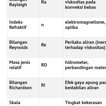
Ra
viskositas pada
Rayleigh
konveksi bebas
Indeks
elektromagnetisme,
n
Refraktif
optika
Bilangan
Perilaku aliran (iner
Re
Reynolds
terhadap viskositas)
Masa jenis
hidrometer,
RD
relatif
perbandingan mater
Bilangan
Efek gaya apung pa
Ri
Richardson
kestabilan aliran
Skala
Tingkat kekerasan