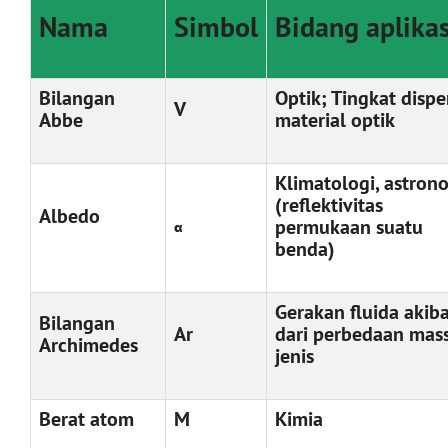
Nama
Simbol
Bidang aplikas
Bilangan
Optik; Tingkat dispe
V
Abbe
material optik
Klimatologi, astron
(reflektivitas
Albedo
permukaan suatu
α
benda)
Gerakan fluida akib
Bilangan
Ar
dari perbedaan mas
Archimedes
jenis
Berat atom
M
Kimia