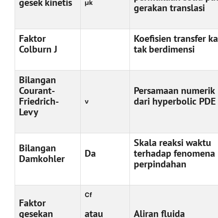
gesek kinetis
μk
gerakan translasi
Faktor
Koefisien transfer ka
Colburn J
tak berdimensi
Bilangan
Courant-
Persamaan numerik
Friedrich-
dari hyperbolic PDE
ν
Levy
Skala reaksi waktu
Bilangan
Da
terhadap fenomena
Damkohler
perpindahan
Cf
Faktor
gesekan
atau
Aliran fluida