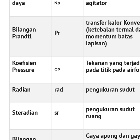
daya
agitator
Np
transfer kalor Konve
Bilangan
(ketebalan termal d
Pr
Prandtl
momentum batas
lapisan)
Koefisien
Tekanan yang terjad
Pressure
pada titik pada airfo
CP
Radian
rad
pengukuran sudut
pengukuran sudut
Steradian
sr
ruang
Gaya apung dan ga
Bilangan