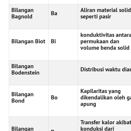
Bilangan
Aliran material solid
Ba
Bagnold
seperti pasir
konduktivitas antar
Bilangan Biot
Bi
permukaan dan
volume benda solid
Bilangan
Distribusi waktu di
Bodenstein
Kapilaritas yang
Bilangan
Bo
dikendalikan oleh g
Bond
apung
Transfer kalor akiba
Bilangan
konduksi dari