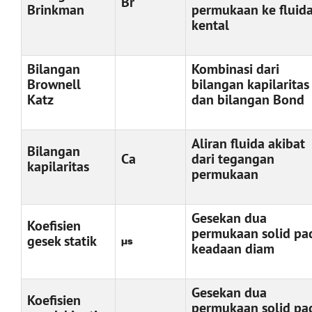
Br
Brinkman
permukaan ke fluid
kental
Bilangan
Kombinasi dari
Brownell
bilangan kapilaritas
Katz
dan bilangan Bond
Aliran fluida akibat
Bilangan
Ca
dari tegangan
kapilaritas
permukaan
Gesekan dua
Koefisien
permukaan solid pa
gesek statik
μs
keadaan diam
Gesekan dua
Koefisien
permukaan solid pa