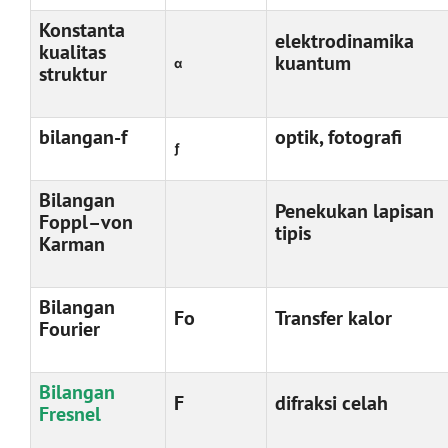
Konstanta
elektrodinamika
kualitas
kuantum
α
struktur
bilangan-f
optik, fotografi
ƒ
Bilangan
Penekukan lapisan
Foppl–von
tipis
Karman
Bilangan
Fo
Transfer kalor
Fourier
Bilangan
F
difraksi celah
Fresnel