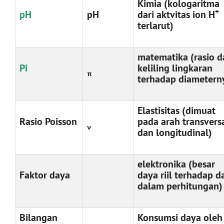
Kimia (kologaritma
+
pH
pH
dari aktvitas ion H
terlarut)
matematika (rasio d
Pi
keliling lingkaran
π
terhadap diametern
Elastisitas (dimuat
Rasio Poisson
pada arah transvers
ν
dan longitudinal)
elektronika (besar
Faktor daya
daya riil terhadap d
dalam perhitungan)
Bilangan
Konsumsi daya oleh