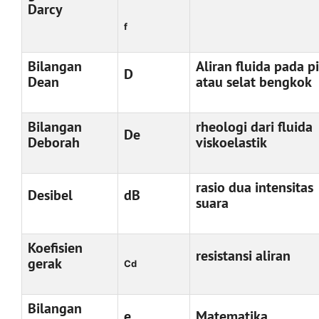
Darcy
f
Bilangan
Aliran fluida pada p
D
Dean
atau selat bengkok
Bilangan
rheologi dari fluida
De
Deborah
viskoelastik
rasio dua intensitas
Desibel
dB
suara
Koefisien
resistansi aliran
gerak
Cd
Bilangan
e
Matematika