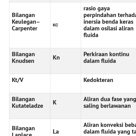
rasio gaya
Bilangan
perpindahan terhad
Keulegan–
inersia benda keras
KC
Carpenter
dalam osilasi aliran
fluida
Bilangan
Perkiraan kontinu
Kn
Knudsen
dalam fluida
Kt/V
Kedokteran
Bilangan
Aliran dua fase yan
K
Kutateladze
saling berlawanan
Aliran konveksi beb
Bilangan
La
dalam fluida yang t
Laplace