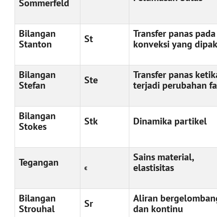
Sommerfeld
Bilangan
Transfer panas pada
St
Stanton
konveksi yang dipa
Bilangan
Transfer panas ketik
Ste
Stefan
terjadi perubahan f
Bilangan
Stk
Dinamika partikel
Stokes
Sains material,
Tegangan
elastisitas
ϵ
Bilangan
Aliran bergelomban
Sr
Strouhal
dan kontinu