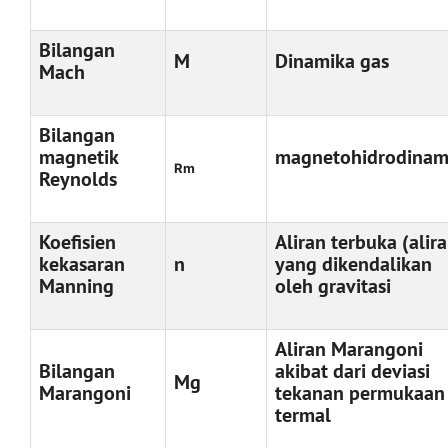
Bilangan
M
Dinamika gas
Mach
Bilangan
magnetik
magnetohidrodinam
Rm
Reynolds
Koefisien
Aliran terbuka (alir
kekasaran
n
yang dikendalikan
Manning
oleh gravitasi
Aliran Marangoni
Bilangan
akibat dari deviasi
Mg
Marangoni
tekanan permukaan
termal