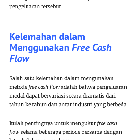
pengeluaran tersebut.
Kelemahan dalam
Menggunakan
Free Cash
Flow
Salah satu kelemahan dalam mengunakan
metode
free cash flow
adalah bahwa pengeluaran
modal dapat bervariasi secara dramatis dari
tahun ke tahun dan antar industri yang berbeda.
Itulah pentingnya untuk mengukur
free cash
flow
selama beberapa periode bersama dengan