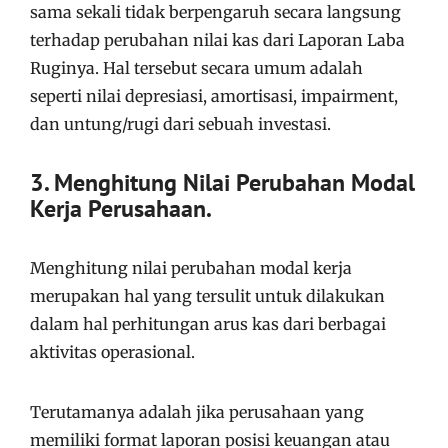
sama sekali tidak berpengaruh secara langsung
terhadap perubahan nilai kas dari Laporan Laba
Ruginya. Hal tersebut secara umum adalah
seperti nilai depresiasi, amortisasi, impairment,
dan untung/rugi dari sebuah investasi.
3. Menghitung Nilai Perubahan Modal
Kerja Perusahaan.
Menghitung nilai perubahan modal kerja
merupakan hal yang tersulit untuk dilakukan
dalam hal perhitungan arus kas dari berbagai
aktivitas operasional.
Terutamanya adalah jika perusahaan yang
memiliki format laporan posisi keuangan atau