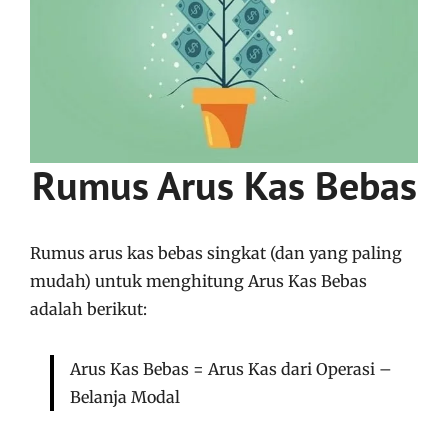
Rumus Arus Kas Bebas
Rumus arus kas bebas singkat (dan yang paling
mudah) untuk menghitung Arus Kas Bebas
adalah berikut:
Arus Kas Bebas = Arus Kas dari Operasi –
Belanja Modal