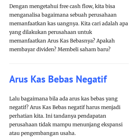
Dengan mengetahui free cash flow, kita bisa
menganalisa bagaimana sebuah perusahaan
memanfaatkan kas uangnya. Kita cari adalah apa
yang dilakukan perusahaan untuk
memanfaatkan Arus Kas Bebasnya? Apakah
membayar dividen? Membeli saham baru?
Arus Kas Bebas Negatif
Lalu bagaimana bila ada arus kas bebas yang
negatif? Arus Kas Bebas negatif harus menjadi
perhatian kita. Ini tandanya pendapatan
perusahaan tidak mampu menunjang ekspansi
atau pengembangan usaha.