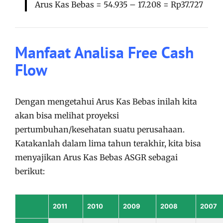
Arus Kas Bebas = 54.935 – 17.208 = Rp37.727
Manfaat Analisa Free Cash
Flow
Dengan mengetahui Arus Kas Bebas inilah kita
akan bisa melihat proyeksi
pertumbuhan/kesehatan suatu perusahaan.
Katakanlah dalam lima tahun terakhir, kita bisa
menyajikan Arus Kas Bebas ASGR sebagai
berikut:
2011
2010
2009
2008
2007