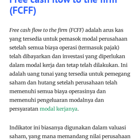
(FCFF)
Free cash flow to the firm (FCFF)
adalah arus kas
yang tersedia untuk pemasok modal perusahaan
setelah semua biaya operasi (termasuk pajak)
telah dibayarkan dan investasi yang diperlukan
dalam modal kerja dan tetap telah dilakukan. Ini
adalah uang tunai yang tersedia untuk pemegang
saham dan hutang setelah perusahaan telah
memenuhi semua biaya operasinya dan
memenuhi pengeluaran modalnya dan
persyaratan
modal kerjanya
.
Indikator ini biasanya digunakan dalam valuasi
saham, yang mana memandang nilai perusahaan