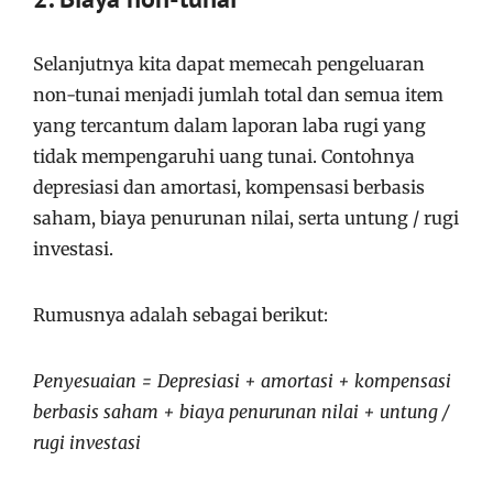
Selanjutnya kita dapat memecah pengeluaran
non-tunai menjadi jumlah total dan semua item
yang tercantum dalam laporan laba rugi yang
tidak mempengaruhi uang tunai. Contohnya
depresiasi dan amortasi, kompensasi berbasis
saham, biaya penurunan nilai, serta untung / rugi
investasi.
Rumusnya adalah sebagai berikut:
Penyesuaian = Depresiasi + amortasi + kompensasi
berbasis saham + biaya penurunan nilai + untung /
rugi investasi