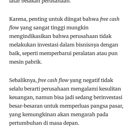
latar belakan perusahaan.
Karena, penting untuk diingat bahwa
free cash
flow
yang sangat tinggi mungkin
mengindikasikan bahwa perusahaan tidak
melakukan investasi dalam bisnisnya dengan
baik, seperti memperbarui peralatan atau pun
mesin pabrik.
Sebaliknya,
free cash flow
yang negatif tidak
selalu berarti perusahaan mengalami kesulitan
keuangan, namun bisa jadi sedang berinvestasi
besar-besaran untuk memperluas pangsa pasar,
yang kemungkinan akan mengarah pada
pertumbuhan di masa depan.