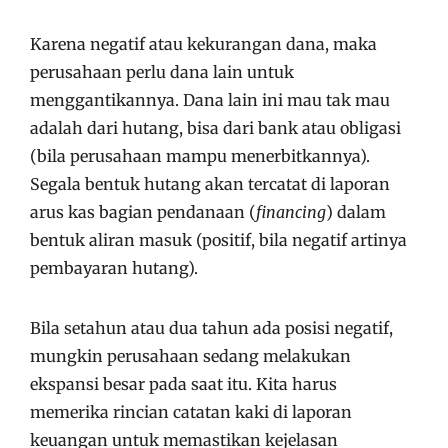
Karena negatif atau kekurangan dana, maka
perusahaan perlu dana lain untuk
menggantikannya. Dana lain ini mau tak mau
adalah dari hutang, bisa dari bank atau obligasi
(bila perusahaan mampu menerbitkannya).
Segala bentuk hutang akan tercatat di laporan
arus kas bagian pendanaan (
financing
) dalam
bentuk aliran masuk (positif, bila negatif artinya
pembayaran hutang).
Bila setahun atau dua tahun ada posisi negatif,
mungkin perusahaan sedang melakukan
ekspansi besar pada saat itu. Kita harus
memerika rincian catatan kaki di laporan
keuangan untuk memastikan kejelasan