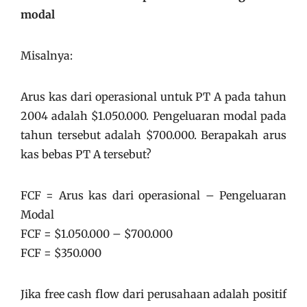
modal
Misalnya:
Arus kas dari operasional untuk PT A pada tahun
2004 adalah $1.050.000. Pengeluaran modal pada
tahun tersebut adalah $700.000. Berapakah arus
kas bebas PT A tersebut?
FCF = Arus kas dari operasional – Pengeluaran
Modal
FCF = $1.050.000 – $700.000
FCF = $350.000
Jika free cash flow dari perusahaan adalah positif