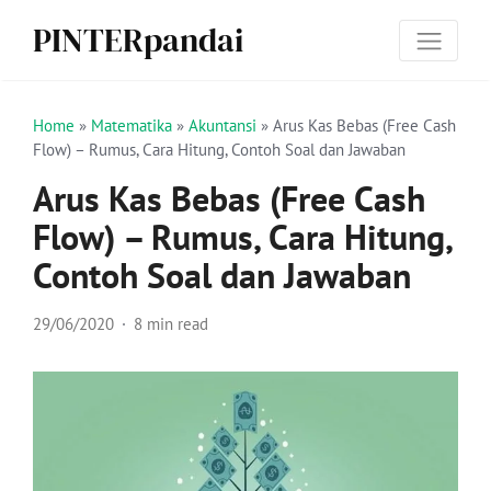
PINTERpandai
Home
»
Matematika
»
Akuntansi
»
Arus Kas Bebas (Free Cash
Flow) – Rumus, Cara Hitung, Contoh Soal dan Jawaban
Arus Kas Bebas (Free Cash
Flow) – Rumus, Cara Hitung,
Contoh Soal dan Jawaban
29/06/2020
8 min read