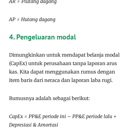
AR = Piutang dagang
AP = Hutang dagang
4. Pengeluaran modal
Dimungkinkan untuk mendapat belanja modal
(CapEx) untuk perusahaan tanpa laporan arus
kas. Kita dapat menggunakan rumus dengan
item baris dari neraca dan laporan laba rugi.
Rumusnya adalah sebagai berikut:
CapEx = PP&E periode ini – PP&E periode lalu +
Depresiasi & Amortasi