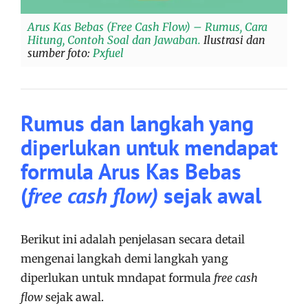
Arus Kas Bebas (
Free Cash Flow
) – Rumus, Cara
Hitung, Contoh Soal dan Jawaban.
Ilustrasi dan
sumber foto:
Pxfuel
Rumus dan langkah yang
diperlukan untuk mendapat
formula Arus Kas Bebas
(
free cash flow)
sejak awal
Berikut ini adalah penjelasan secara detail
mengenai langkah demi langkah yang
diperlukan untuk mndapat formula
free cash
flow
sejak awal.