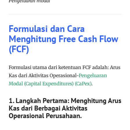
Pengeluaran modal
Formulasi dan Cara
Menghitung Free Cash Flow
(FCF)
Formulasi utama dari ketentuan FCF adalah: Arus
Kas dari Aktivitas Operasional-
Pengeluaran
Modal (Capital Expenditures) (CaPex)
.
1. Langkah Pertama: Menghitung Arus
Kas dari Berbagai Aktivitas
Operasional Perusahaan.