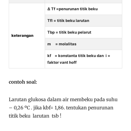
Δ Tf =penurunan titik beku
Tfl = titik beku larutan
Tbp = titik beku pelarut
keterangan
m = molalitas
kf = konstanta titik beku dan i =
faktor vant hoff
contoh soal:
Larutan glukosa dalam air membeku pada suhu
– 0,26 ºC . jika kbf= 1,86. tentukan penurunan
titik beku larutan tsb !