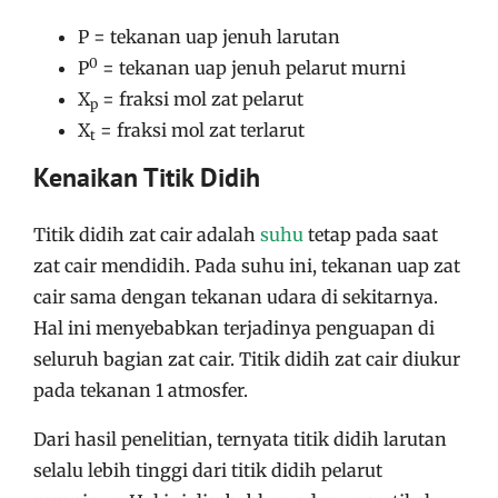
P = tekanan uap jenuh larutan
0
P
= tekanan uap jenuh pelarut murni
X
= fraksi mol zat pelarut
p
X
= fraksi mol zat terlarut
t
Kenaikan Titik Didih
Titik didih zat cair adalah
suhu
tetap pada saat
zat cair mendidih. Pada suhu ini, tekanan uap zat
cair sama dengan tekanan udara di sekitarnya
.
Hal ini menyebabkan terjadinya penguapan di
seluruh bagian zat cair. Titik didih zat cair diukur
pada tekanan 1 atmosfer
.
Dari hasil penelitian, ternyata titik didih larutan
selalu lebih tinggi dari titik didih pelarut