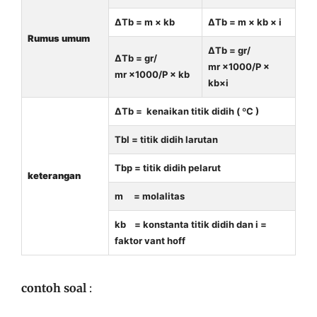
ΔTb = m × kb
ΔTb = m × kb × i
Rumus umum
ΔTb = gr/
ΔTb = gr/
mr ×1000/P ×
mr ×1000/P × kb
kb×i
ΔTb = kenaikan titik didih ( ºC )
Tbl = titik didih larutan
Tbp = titik didih pelarut
keterangan
m = molalitas
kb = konstanta titik didih dan i =
faktor vant hoff
contoh soal
: