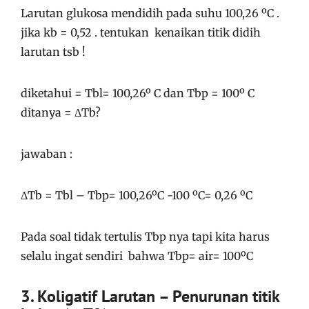
Larutan glukosa mendidih pada suhu 100,26 ºC .
jika kb = 0,52 . tentukan kenaikan titik didih
larutan tsb !
diketahui = Tbl= 100,26º C dan Tbp = 100º C
ditanya = ΔTb?
jawaban :
ΔTb = Tbl – Tbp= 100,26ºC -100 ºC= 0,26 ºC
Pada soal tidak tertulis Tbp nya tapi kita harus
selalu ingat sendiri bahwa Tbp= air= 100ºC
3. Koligatif Larutan – Penurunan titik