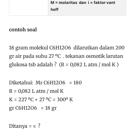
M = molaritas dan i = faktor vant
hoff
contoh soal
18 gram molekul C6H12O6 dilarutkan dalam 200
gr air pada suhu 27 ºC . tekanan osmotik larutan
glukosa tsb adalah ? (R = 0,082 L atm / mol K )
Diketahui: Mr C6H12O6 = 180
R = 0,082 L atm / mol K
K = 227 ºC + 27 ºC = 300º K
gr C6H12O6 = 18 gr
Ditanya = π ?