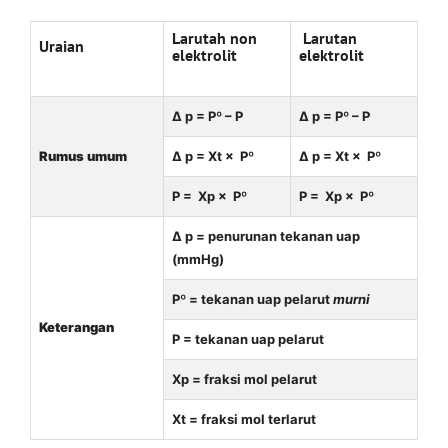
Larutah non
Larutan
Uraian
elektrolit
elektrolit
Δ p = Pº – P
Δ p = Pº – P
Rumus umum
Δ p = Xt × Pº
Δ p = Xt × Pº
P = Xp × Pº
P = Xp × Pº
Δ p = penurunan tekanan uap
(mmHg)
Pº = tekanan uap pelarut
murni
Keterangan
P = tekanan uap pelarut
Xp = fraksi mol pelarut
Xt = fraksi mol terlarut