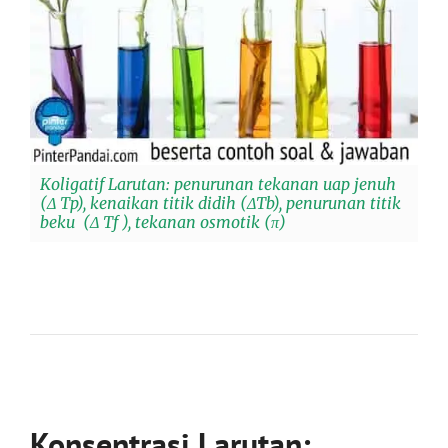
Koligatif Larutan: penurunan tekanan uap jenuh
(Δ Tp), kenaikan titik didih (ΔTb), penurunan titik
beku (Δ Tf ), tekanan osmotik (π)
Konsentrasi Larutan: