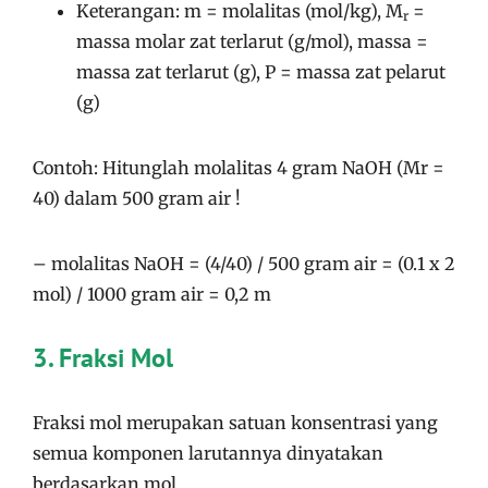
Keterangan: m = molalitas (mol/kg), M
=
r
massa molar zat terlarut (g/mol), massa =
massa zat terlarut (g), P = massa zat pelarut
(g)
Contoh: Hitunglah molalitas 4 gram NaOH (Mr =
40) dalam 500 gram air !
– molalitas NaOH = (4/40) / 500 gram air = (0.1 x 2
mol) / 1000 gram air = 0,2 m
3. Fraksi Mol
Fraksi mol merupakan satuan konsentrasi yang
semua komponen larutannya dinyatakan
berdasarkan mol
.