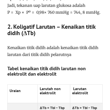
Jadi, tekanan uap larutan glukosa adalah
P = Xp × Pº = 0,98× 760 mmHg = 744, 8 mmHg.
2.
Koligatif Larutan –
Kenaikan titik
didih (ΔTb)
Kenaikan titik didih adalah kenaikan titik didih
larutan dari titik didih pelarutnya
Tabel kenaikan titik didih larutan non
elektrolit dan elektrolit
Larutah non
Larutan
Uraian
elektrolit
elektrolit
ΔTb = Tbl – Tbp
ΔTb = Tbl – Tbp