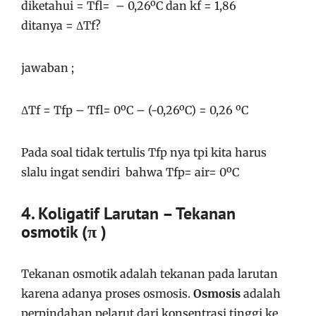
diketahui = Tfl= – 0,26ºC dan kf = 1,86
ditanya = ΔTf?
jawaban ;
ΔTf = Tfp – Tfl= 0ºC – (-0,26ºC) = 0,26 ºC
Pada soal tidak tertulis Tfp nya tpi kita harus
slalu ingat sendiri bahwa Tfp= air= 0ºC
4.
Koligatif Larutan –
Tekanan
osmotik (π )
Tekanan osmotik adalah tekanan pada larutan
karena adanya proses osmosis.
Osmosis
adalah
perpindahan pelarut
dari
konsentrasi tinggi ke