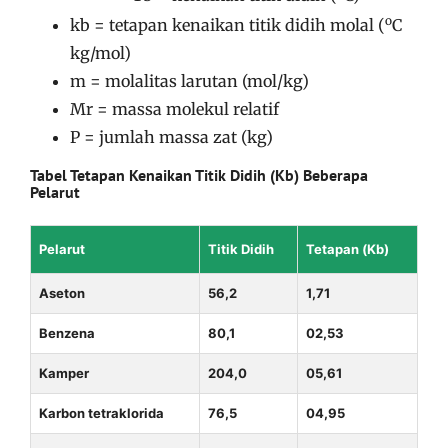
o
kb = tetapan kenaikan titik didih molal (
C
kg/mol)
m = molalitas larutan (mol/kg)
Mr = massa molekul relatif
P = jumlah massa zat (kg)
Tabel Tetapan Kenaikan Titik Didih (Kb) Beberapa
Pelarut
Pelarut
Titik Didih
Tetapan (Kb)
Aseton
56,2
1,71
Benzena
80,1
02,53
Kamper
204,0
05,61
Karbon tetraklorida
76,5
04,95