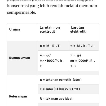
konsentrasi yang lebih rendah melalui membran
semipermeable.
Larutah non
Larutan
Uraian
elektrolit
elektrolit
π = M . R . T
π = M . R . T . i
π = gr/
π = gr/
Rumus umum
mr ×1000/P . R .
mr ×1000/P . R .
T
T . i
π = tekanan osmotik (atm )
T = suhu (K) {K= 273 + ºC }
Keterangan
R = tekanan gas ideal