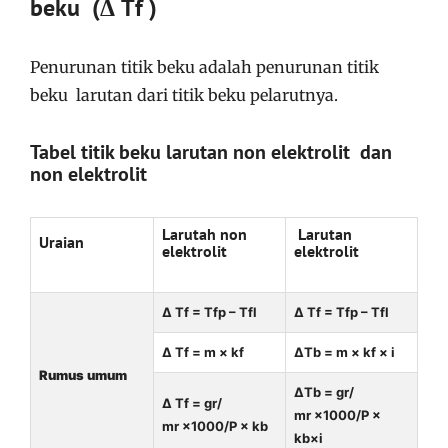
beku (Δ Tf )
Penurunan titik beku adalah penurunan titik
beku larutan dari titik beku pelarutnya.
Tabel titik beku larutan non elektrolit dan
non elektrolit
Larutah non
Larutan
Uraian
elektrolit
elektrolit
Δ Tf = Tfp – Tfl
Δ Tf = Tfp – Tfl
Δ Tf = m × kf
ΔTb = m × kf × i
Rumus umum
ΔTb = gr/
Δ Tf = gr/
mr ×1000/P ×
mr ×1000/P × kb
kb×i