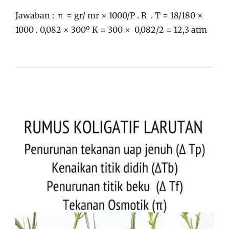
Jawaban : π = gr/ mr × 1000/P . R . T = 18/180 ×
1000 . 0,082 × 300º K = 300 × 0,082/2 = 12,3 atm