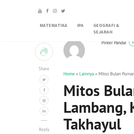
MATEMATIKA
IPA
GEOGRAFI &
SEJARAH
1
Pinter Pandai
Share
Home
»
Lainnya
»
Mitos Bulan Purnam
Mitos Bula
Lambang, 
Takhayul
Reply