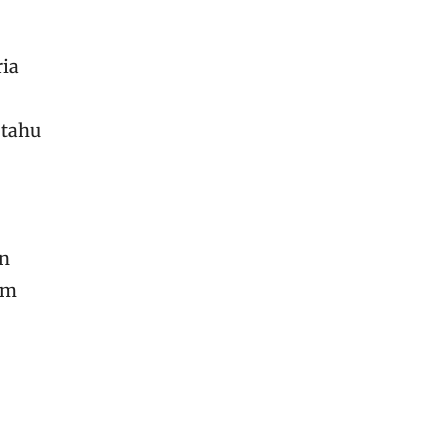
ria
 tahu
an
am