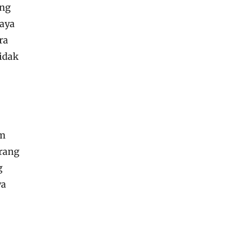
ang
haya
ra
idak
im
orang
g
ya