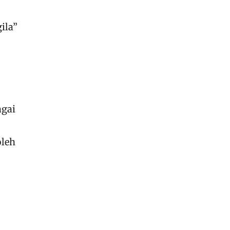
,
ila”
agai
oleh