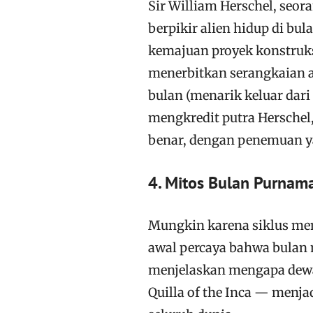
Sir William Herschel, seor
berpikir alien hidup di b
kemajuan proyek konstruks
menerbitkan serangkaian a
bulan (menarik keluar dari
mengkredit putra Herschel
benar, dengan penemuan y
4. Mitos Bulan Purnam
Mungkin karena siklus me
awal percaya bahwa bulan 
menjelaskan mengapa dewa
Quilla of the Inca — menja