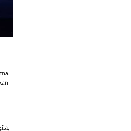
ama.
akan
ila,