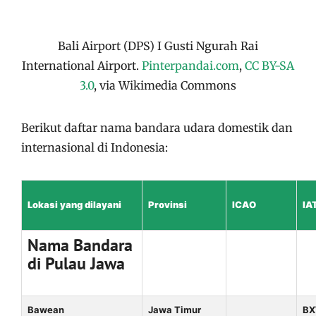
Bali Airport (DPS) I Gusti Ngurah Rai
International Airport.
Pinterpandai.com
,
CC BY-SA
3.0
, via Wikimedia Commons
Berikut daftar nama bandara udara domestik dan
internasional di Indonesia:
Lokasi yang dilayani
Provinsi
ICAO
IA
Nama Bandara
di Pulau Jawa
Bawean
Jawa Timur
B