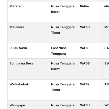
Mataram
Nusa Tenggara
WADL
LO
Barat
Maumere
Nusa Tenggara
WATC
M
Timur
Pulau Savu
East Nusa
WATS
SA
Tenggara
Sumbawa Besar
Nusa Tenggara
WADS
S
Barat
Waikabubak
Nusa Tenggara
WATK
T
Timur
Waingapu
Nusa Tenggara
WATU
W