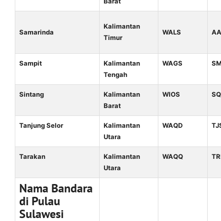
Barat
Kalimantan
Samarinda
WALS
AA
Timur
Sampit
Kalimantan
WAGS
S
Tengah
Sintang
Kalimantan
WIOS
S
Barat
Tanjung Selor
Kalimantan
WAQD
TJ
Utara
Tarakan
Kalimantan
WAQQ
TR
Utara
Nama Bandara
di Pulau
Sulawesi