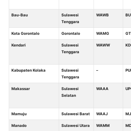
Bau-Bau
Sulawesi
WAWB
B
Tenggara
Kota Gorontalo
Gorontalo
WAMG
G
Kendari
Sulawesi
WAWW
KD
Tenggara
Kabupaten Kolaka
Sulawesi
–
P
Tenggara
Makassar
Sulawesi
WAAA
UP
Selatan
Mamuju
Sulawesi Barat
WAAJ
MJ
Manado
Sulawesi Utara
WAMM
M