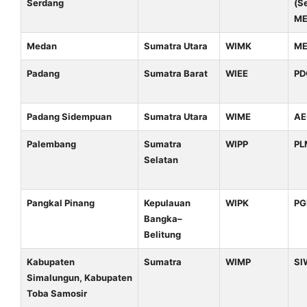
Serdang
(S
ME
Medan
Sumatra Utara
WIMK
M
Padang
Sumatra Barat
WIEE
PD
Padang Sidempuan
Sumatra Utara
WIME
AE
Palembang
Sumatra
WIPP
PL
Selatan
Pangkal Pinang
Kepulauan
WIPK
PG
Bangka–
Belitung
Kabupaten
Sumatra
WIMP
SI
Simalungun, Kabupaten
Toba Samosir