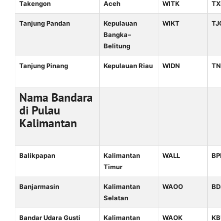
Takengon
Aceh
WITK
TX
Tanjung Pandan
Kepulauan
WIKT
TJ
Bangka–
Belitung
Tanjung Pinang
Kepulauan Riau
WIDN
TN
Nama Bandara
di Pulau
Kalimantan
Balikpapan
Kalimantan
WALL
BP
Timur
Banjarmasin
Kalimantan
WAOO
BD
Selatan
Bandar Udara Gusti
Kalimantan
WAOK
KB