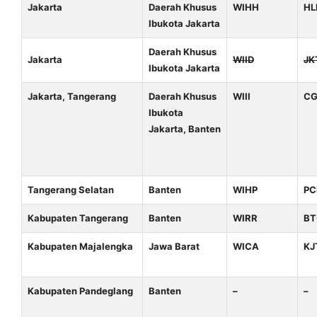
Jakarta
Daerah Khusus
WIHH
HL
Ibukota Jakarta
Daerah Khusus
Jakarta
WIID
JK
Ibukota Jakarta
Jakarta, Tangerang
Daerah Khusus
WIII
C
Ibukota
Jakarta, Banten
Tangerang Selatan
Banten
WIHP
PC
Kabupaten Tangerang
Banten
WIRR
BT
Kabupaten Majalengka
Jawa Barat
WICA
KJ
Kabupaten Pandeglang
Banten
–
–