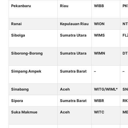
Pekanbaru
Riau
WIBB
PK
Ranai
Kepulauan Riau
WION
NT
Sibolga
Sumatra Utara
WIMS
FL
Siborong-Borong
Sumatra Utara
WIMN
DT
Simpang Ampek
Sumatra Barat
–
–
Sinabang
Aceh
WITG/WIML*
SN
Sipora
Sumatra Barat
WIBR
RK
Suka Makmue
Aceh
WITC
M