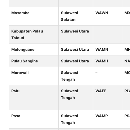
Masamba
Sulawesi
WAWN
M
Selatan
Kabupaten Pulau
Sulawesi Utara
Talaud
Melonguane
Sulawesi Utara
WAMN
M
Pulau Sangihe
Sulawesi Utara
WAMH
N
Morowali
Sulawesi
–
M
Tengah
Palu
Sulawesi
WAFF
PL
Tengah
Poso
Sulawesi
WAMP
PS
Tengah