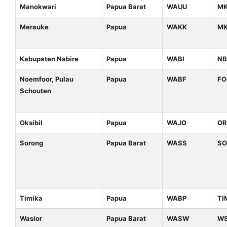
Manokwari
Papua Barat
WAUU
M
Merauke
Papua
WAKK
M
Kabupaten Nabire
Papua
WABI
NB
Noemfoor, Pulau
Papua
WABF
FO
Schouten
Oksibil
Papua
WAJO
O
Sorong
Papua Barat
WASS
S
Timika
Papua
WABP
TI
Wasior
Papua Barat
WASW
W