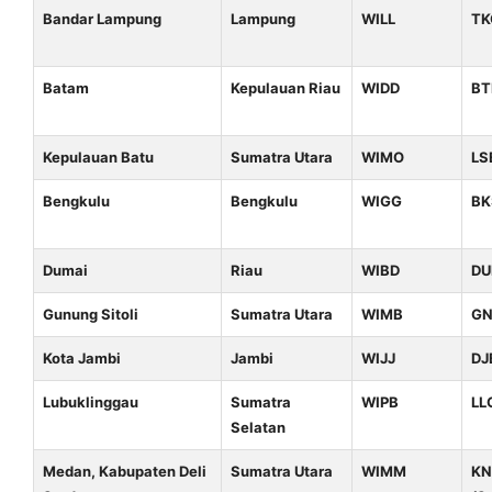
Bandar Lampung
Lampung
WILL
TK
Batam
Kepulauan Riau
WIDD
BT
Kepulauan Batu
Sumatra Utara
WIMO
LS
Bengkulu
Bengkulu
WIGG
BK
Dumai
Riau
WIBD
D
Gunung Sitoli
Sumatra Utara
WIMB
G
Kota Jambi
Jambi
WIJJ
DJ
Lubuklinggau
Sumatra
WIPB
LL
Selatan
Medan, Kabupaten Deli
Sumatra Utara
WIMM
K