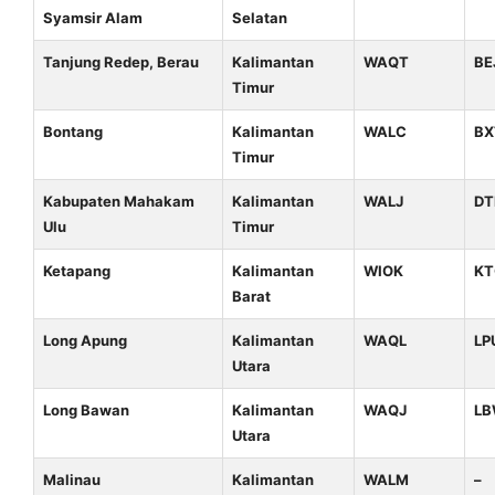
Syamsir Alam
Selatan
Tanjung Redep, Berau
Kalimantan
WAQT
BE
Timur
Bontang
Kalimantan
WALC
BX
Timur
Kabupaten Mahakam
Kalimantan
WALJ
DT
Ulu
Timur
Ketapang
Kalimantan
WIOK
KT
Barat
Long Apung
Kalimantan
WAQL
LP
Utara
Long Bawan
Kalimantan
WAQJ
L
Utara
Malinau
Kalimantan
WALM
–