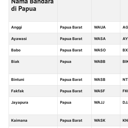
Nama Bandara
di Papua
Anggi
Papua Barat
WAUA
A
Ayawasi
Papua Barat
WASA
AY
Babo
Papua Barat
WASO
BX
Biak
Papua
WABB
BI
Bintuni
Papua Barat
WASB
NT
Fakfak
Papua Barat
WASF
FK
Jayapura
Papua
WAJJ
DJ
Kaimana
Papua Barat
WASK
K