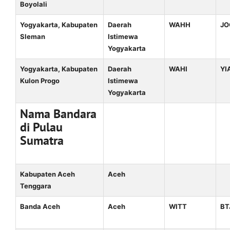
Boyolali
Yogyakarta, Kabupaten
Daerah
WAHH
JO
Sleman
Istimewa
Yogyakarta
Yogyakarta, Kabupaten
Daerah
WAHI
YI
Kulon Progo
Istimewa
Yogyakarta
Nama Bandara
di Pulau
Sumatra
Kabupaten Aceh
Aceh
Tenggara
Banda Aceh
Aceh
WITT
BT