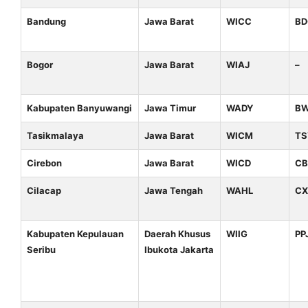
Bandung
Jawa Barat
WICC
BD
Bogor
Jawa Barat
WIAJ
–
Kabupaten Banyuwangi
Jawa Timur
WADY
B
Tasikmalaya
Jawa Barat
WICM
TS
Cirebon
Jawa Barat
WICD
C
Cilacap
Jawa Tengah
WAHL
CX
Kabupaten Kepulauan
Daerah Khusus
WIIG
PP
Seribu
Ibukota Jakarta