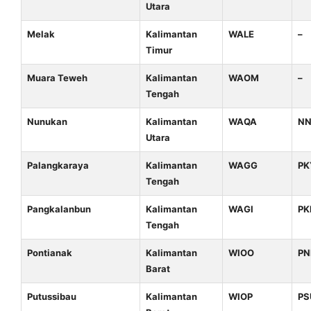
Utara
Melak
Kalimantan
WALE
–
Timur
Muara Teweh
Kalimantan
WAOM
–
Tengah
Nunukan
Kalimantan
WAQA
N
Utara
Palangkaraya
Kalimantan
WAGG
PK
Tengah
Pangkalanbun
Kalimantan
WAGI
PK
Tengah
Pontianak
Kalimantan
WIOO
PN
Barat
Putussibau
Kalimantan
WIOP
PS