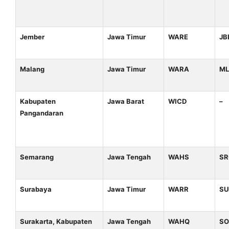
Jember
Jawa Timur
WARE
JB
Malang
Jawa Timur
WARA
M
Kabupaten
Jawa Barat
WICD
–
Pangandaran
Semarang
Jawa Tengah
WAHS
SR
Surabaya
Jawa Timur
WARR
SU
Surakarta, Kabupaten
Jawa Tengah
WAHQ
S