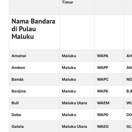
Timur
Nama Bandara
di Pulau
Maluku
Amahai
Maluku
WAPA
AH
Ambon
Maluku
WAPP
A
Banda
Maluku
WAPC
ND
Benjina
Maluku
WAPK
BJ
Buli
Maluku Utara
WAEM
W
Dobo
Maluku
WAPD
DO
Galela
Maluku Utara
WAEG
GL