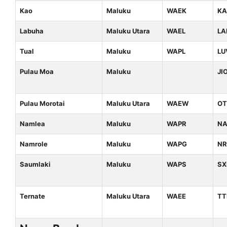
Kao
Maluku
WAEK
KA
Labuha
Maluku Utara
WAEL
LA
Tual
Maluku
WAPL
LU
Pulau Moa
Maluku
JI
Pulau Morotai
Maluku Utara
WAEW
OT
Namlea
Maluku
WAPR
N
Namrole
Maluku
WAPG
NR
Saumlaki
Maluku
WAPS
SX
Ternate
Maluku Utara
WAEE
TT