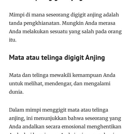
Mimpi di mana seseorang digigit anjing adalah
tanda pengkhianatan. Mungkin Anda merasa
Anda melakukan sesuatu yang salah pada orang
itu.
Mata atau telinga digigit Anjing
Mata dan telinga mewakili kemampuan Anda
untuk melihat, mendengar, dan mengalami
dunia.
Dalam mimpi menggigit mata atau telinga
anjing, ini menunjukkan bahwa seseorang yang
Anda andalkan secara emosional menghentikan