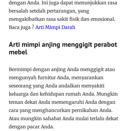
dengan Anda. Ini juga dapat menunjukkan rasa
bersalah setelah pertarungan, yang
mengakibatkan rasa sakit fisik dan emosional.
Baca juga ?
Arti Mimpi Darah
Arti mimpi anjing menggigit perabot
mebel
Bermimpi dengan anjing Anda menggigit atau
mengunyah furnitur Anda, menyarankan
seseorang yang Anda andalkan menyakiti
keluarga dan kehidupan rumah Anda. Mungkin
teman dekat Anda memengaruhi Anda dengan
cara yang menghancurkan pernikahan Anda.
Atau mungkin sahabat Anda mulai terlalu dekat
dengan pacar Anda.