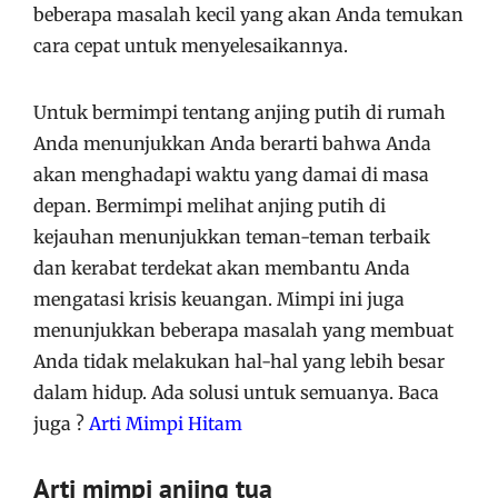
beberapa masalah kecil yang akan Anda temukan
cara cepat untuk menyelesaikannya.
Untuk bermimpi tentang anjing putih di rumah
Anda menunjukkan Anda berarti bahwa Anda
akan menghadapi waktu yang damai di masa
depan. Bermimpi melihat anjing putih di
kejauhan menunjukkan teman-teman terbaik
dan kerabat terdekat akan membantu Anda
mengatasi krisis keuangan. Mimpi ini juga
menunjukkan beberapa masalah yang membuat
Anda tidak melakukan hal-hal yang lebih besar
dalam hidup. Ada solusi untuk semuanya. Baca
juga ?
Arti Mimpi Hitam
Arti mimpi anjing tua