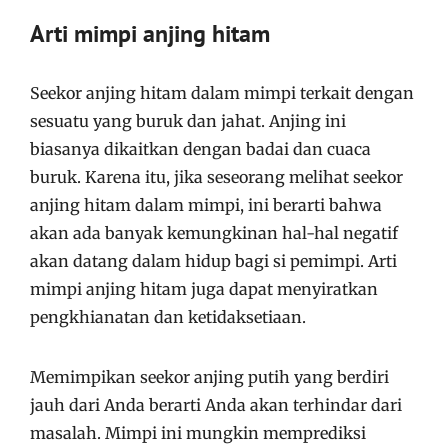
Arti mimpi anjing hitam
Seekor anjing hitam dalam mimpi terkait dengan
sesuatu yang buruk dan jahat. Anjing ini
biasanya dikaitkan dengan badai dan cuaca
buruk. Karena itu, jika seseorang melihat seekor
anjing hitam dalam mimpi, ini berarti bahwa
akan ada banyak kemungkinan hal-hal negatif
akan datang dalam hidup bagi si pemimpi. Arti
mimpi anjing hitam juga dapat menyiratkan
pengkhianatan dan ketidaksetiaan.
Memimpikan seekor anjing putih yang berdiri
jauh dari Anda berarti Anda akan terhindar dari
masalah. Mimpi ini mungkin memprediksi