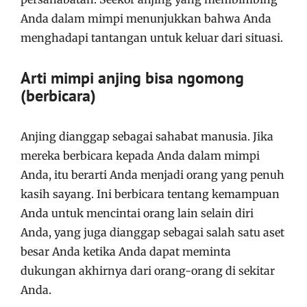
Anda dalam mimpi menunjukkan bahwa Anda
menghadapi tantangan untuk keluar dari situasi.
Arti mimpi anjing bisa ngomong
(berbicara)
Anjing dianggap sebagai sahabat manusia. Jika
mereka berbicara kepada Anda dalam mimpi
Anda, itu berarti Anda menjadi orang yang penuh
kasih sayang. Ini berbicara tentang kemampuan
Anda untuk mencintai orang lain selain diri
Anda, yang juga dianggap sebagai salah satu aset
besar Anda ketika Anda dapat meminta
dukungan akhirnya dari orang-orang di sekitar
Anda.