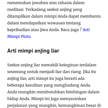
menemukan jawaban atas rahasia dalam
meditasi. Terkadang seekor anjing yang
ditampilkan dalam mimpi Anda dapat membantu
dalam mendapatkan wawasan tentang
kepribadian atau jiwa Anda. Baca juga ?
Arti
Mimpi Pintu
Arti mimpi anjing liar
Seekor anjing liar mewakili keinginan terdalam
seseorang untuk menjadi liar dan riang. Jika itu
anjing liar, arti mimpi itu juga berarti ada
beberapa kesulitan yang menghadang Anda.
Anda mungkin membutuhkan bimbingan dalam
hidup Anda. Mimpi ini juga menyarankan
perjalanan yang mungkin, kemungkinan besar di