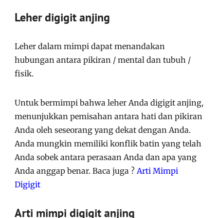
Leher digigit anjing
Leher dalam mimpi dapat menandakan
hubungan antara pikiran / mental dan tubuh /
fisik.
Untuk bermimpi bahwa leher Anda digigit anjing,
menunjukkan pemisahan antara hati dan pikiran
Anda oleh seseorang yang dekat dengan Anda.
Anda mungkin memiliki konflik batin yang telah
Anda sobek antara perasaan Anda dan apa yang
Anda anggap benar. Baca juga ?
Arti Mimpi
Digigit
Arti mimpi digigit anjing