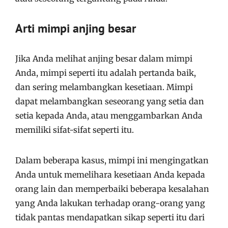
Arti mimpi anjing besar
Jika Anda melihat anjing besar dalam mimpi
Anda, mimpi seperti itu adalah pertanda baik,
dan sering melambangkan kesetiaan. Mimpi
dapat melambangkan seseorang yang setia dan
setia kepada Anda, atau menggambarkan Anda
memiliki sifat-sifat seperti itu.
Dalam beberapa kasus, mimpi ini mengingatkan
Anda untuk memelihara kesetiaan Anda kepada
orang lain dan memperbaiki beberapa kesalahan
yang Anda lakukan terhadap orang-orang yang
tidak pantas mendapatkan sikap seperti itu dari