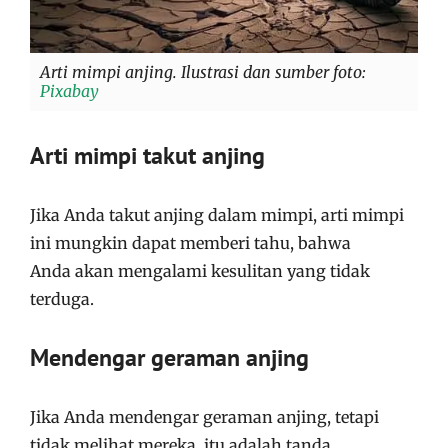
Arti mimpi anjing. Ilustrasi dan sumber foto:
Pixabay
Arti mimpi takut anjing
Jika Anda takut anjing dalam mimpi, arti mimpi
ini mungkin dapat memberi tahu, bahwa
Anda akan mengalami kesulitan yang tidak
terduga.
Mendengar geraman anjing
Jika Anda mendengar geraman anjing, tetapi
tidak melihat mereka, itu adalah tanda