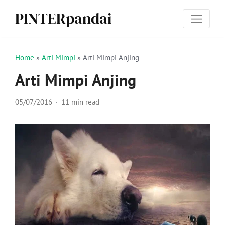
PINTERpandai
Home
»
Arti Mimpi
»
Arti Mimpi Anjing
Arti Mimpi Anjing
05/07/2016
11 min read